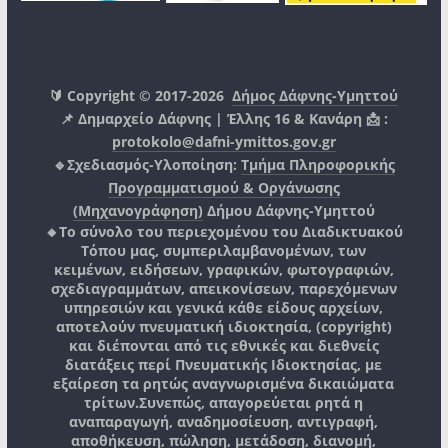
🔰 Copyright © 2017-2026
Δήμος Δάφνης-Υμηττού
📌 Δημαρχείο Δάφνης | Έλλης 16 & Κανάρη 📩 :
protokolo@dafni-ymittos.gov.gr
🔹Σχεδιασμός-Υλοποίηση:
Τμήμα Πληροφορικής
Προγραμματισμού & Οργάνωσης
(Μηχανογράφηση)
Δήμου Δάφνης-Υμηττού
🔸Το σύνολο του περιεχομένου του Διαδικτυακού
Τόπου μας, συμπεριλαμβανομένων, των
κειμένων, ειδήσεων, γραφικών, φωτογραφιών,
σχεδιαγραμμάτων, απεικονίσεων, παρεχόμενων
υπηρεσιών και γενικά κάθε είδους αρχείων,
αποτελούν πνευματική ιδιοκτησία, (copyright)
και διέπονται από τις εθνικές και διεθνείς
διατάξεις περί Πνευματικής Ιδιοκτησίας, με
εξαίρεση τα ρητώς αναγνωρισμένα δικαιώματα
τρίτων.
Συνεπώς, απαγορεύεται ρητά η
αναπαραγωγή, αναδημοσίευση, αντιγραφή,
αποθήκευση, πώληση, μετάδοση, διανομή,