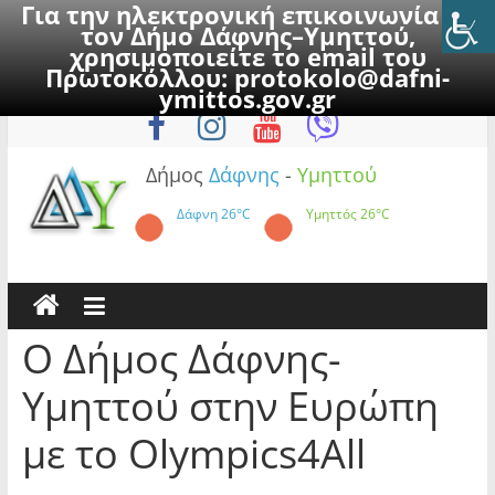
Για την ηλεκτρονική επικοινωνία με
τον Δήμο Δάφνης–Υμηττού,
χρησιμοποιείτε το email του
Πρωτοκόλλου:
protokolo@dafni-
Skip
Πέμπτη, 6 Αυγούστου 2026
ymittos.gov.gr
to
content
Δήμος
Δάφνης
-
Υμηττού
Δάφνη
26°C
Υμηττός
26°C
Ο Δήμος Δάφνης-
Υμηττού στην Ευρώπη
με το Olympics4All