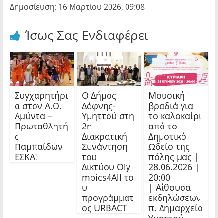
Δημοσίευση: 16 Μαρτίου 2026, 09:08
Ίσως Σας Ενδιαφέρει
Συγχαρητήρι
Ο Δήμος
Μουσική
α στον Α.Ο.
Δάφνης-
βραδιά για
Αμύντα –
Υμηττού στη
το καλοκαίρι
Πρωταθλητή
2η
από το
ς
Διακρατική
Δημοτικό
Παμπαίδων
Συνάντηση
Ωδείο της
ΕΣΚΑ!
του
πόλης μας |
Δικτύου Oly
28.06.2026 |
mpics4All το
20:00
υ
| Αίθουσα
προγράμματ
εκδηλώσεων
ος URBACT
π. Δημαρχείο
Υμηττού