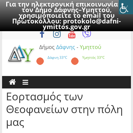
Για την ηλεκτρονική επικοινωνία με
τον Δήμο Δάφνης–Υμηττού,
χρησιμοποιείτε το email του
Πρωτοκόλλου:
protokolo@dafni-
Skip
Κυριακή, 9 Αυγούστου 2026
ymittos.gov.gr
to
content
Δήμος
Δάφνης
-
Υμηττού
Δάφνη
33°C
Υμηττός
33°C
Εορτασμός των
Θεοφανείων στην πόλη
μας