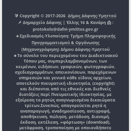
🔰 Copyright © 2017-2026
Δήμος Δάφνης-Υμηττού
📌 Δημαρχείο Δάφνης | Έλλης 16 & Κανάρη 📩 :
protokolo@dafni-ymittos.gov.gr
🔹Σχεδιασμός-Υλοποίηση:
Τμήμα Πληροφορικής
Προγραμματισμού & Οργάνωσης
(Μηχανογράφηση)
Δήμου Δάφνης-Υμηττού
🔸Το σύνολο του περιεχομένου του Διαδικτυακού
Τόπου μας, συμπεριλαμβανομένων, των
κειμένων, ειδήσεων, γραφικών, φωτογραφιών,
σχεδιαγραμμάτων, απεικονίσεων, παρεχόμενων
υπηρεσιών και γενικά κάθε είδους αρχείων,
αποτελούν πνευματική ιδιοκτησία, (copyright)
και διέπονται από τις εθνικές και διεθνείς
διατάξεις περί Πνευματικής Ιδιοκτησίας, με
εξαίρεση τα ρητώς αναγνωρισμένα δικαιώματα
τρίτων.
Συνεπώς, απαγορεύεται ρητά η
αναπαραγωγή, αναδημοσίευση, αντιγραφή,
αποθήκευση, πώληση, μετάδοση, διανομή,
έκδοση, εκτέλεση, «φόρτωση» (download),
μετάφραση, τροποποίηση με οποιονδήποτε