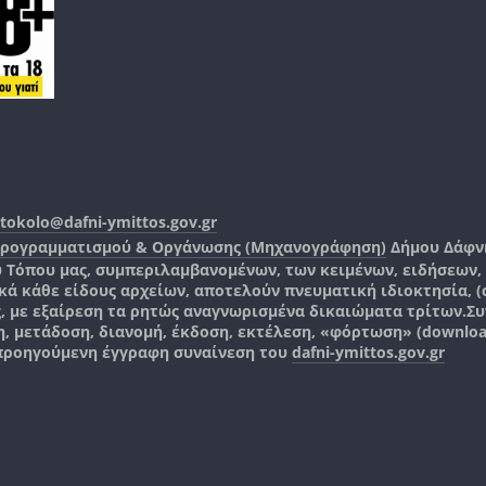
tokolo@dafni-ymittos.gov.gr
Προγραμματισμού & Οργάνωσης (Μηχανογράφηση)
Δήμου Δάφν
ύ Τόπου μας, συμπεριλαμβανομένων, των κειμένων, ειδήσεων
 κάθε είδους αρχείων, αποτελούν πνευματική ιδιοκτησία, (co
ς, με εξαίρεση τα ρητώς αναγνωρισμένα δικαιώματα τρίτων.
Συ
, μετάδοση, διανομή, έκδοση, εκτέλεση, «φόρτωση» (downlo
 προηγούμενη έγγραφη συναίνεση του
dafni-ymittos.gov.gr