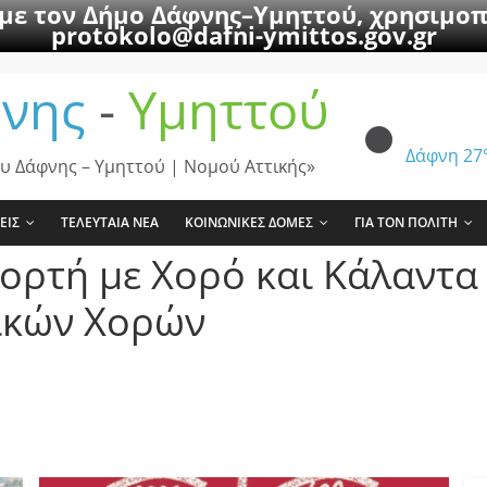
 με τον Δήμο Δάφνης–Υμηττού, χρησιμοπ
protokolo@dafni-ymittos.gov.gr
νης
-
Υμηττού
Δάφνη
27
υ Δάφνης – Υμηττού | Νομού Αττικής»
ΕΙΣ
ΤΕΛΕΥΤΑΙΑ ΝΕΑ
ΚΟΙΝΩΝΙΚΕΣ ΔΟΜΕΣ
ΓΙΑ ΤΟΝ ΠΟΛΙΤΗ
ιορτή με Χορό και Κάλαντα
ϊκών Χορών