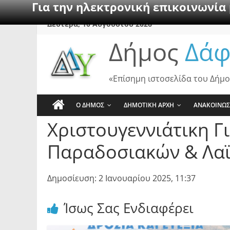
Για την ηλεκτρονική επικοινωνία
Skip
Δευτέρα, 10 Αυγούστου 2026
to
Δήμος
Δάφ
content
«Επίσημη ιστοσελίδα του Δήμο
Ο ΔΗΜΟΣ
ΔΗΜΟΤΙΚΗ ΑΡΧΗ
ΑΝΑΚΟΙΝΩΣ
Χριστουγεννιάτικη Γ
Παραδοσιακών & Λα
Δημοσίευση: 2 Ιανουαρίου 2025, 11:37
Ίσως Σας Ενδιαφέρει