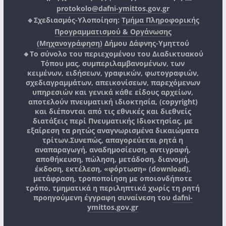
protokolo@dafni-ymittos.gov.gr
🔹Σχεδιασμός-Υλοποίηση:
Τμήμα Πληροφορικής
Προγραμματισμού & Οργάνωσης
(Μηχανογράφηση)
Δήμου Δάφνης-Υμηττού
🔸Το σύνολο του περιεχομένου του Διαδικτυακού
Τόπου μας, συμπεριλαμβανομένων, των
κειμένων, ειδήσεων, γραφικών, φωτογραφιών,
σχεδιαγραμμάτων, απεικονίσεων, παρεχόμενων
υπηρεσιών και γενικά κάθε είδους αρχείων,
αποτελούν πνευματική ιδιοκτησία, (copyright)
και διέπονται από τις εθνικές και διεθνείς
διατάξεις περί Πνευματικής Ιδιοκτησίας, με
εξαίρεση τα ρητώς αναγνωρισμένα δικαιώματα
τρίτων.
Συνεπώς, απαγορεύεται ρητά η
αναπαραγωγή, αναδημοσίευση, αντιγραφή,
αποθήκευση, πώληση, μετάδοση, διανομή,
έκδοση, εκτέλεση, «φόρτωση» (download),
μετάφραση, τροποποίηση με οποιονδήποτε
τρόπο, τμηματικά η περιληπτικά χωρίς τη ρητή
προηγούμενη έγγραφη συναίνεση του
dafni-
ymittos.gov.gr