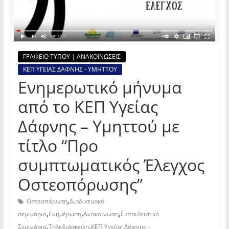
ΓΡΑΦΕΙΟ ΤΥΠΟΥ | ΑΝΑΚΟΙΝΩΣΕΙΣ
ΚΕΠ ΥΓΕΙΑΣ ΔΑΦΝΗΣ - ΥΜΗΤΤΟΥ
Ενημερωτικό μήνυμα
από το ΚΕΠ Υγείας
Δάφνης – Υμηττού με
τίτλο “Προ
συμπτωματικός Έλεγχος
Οστεοπόρωσης”
,
Οστεοπόρωση
Διαδικτυακό
,
,
,
σεμινάριο
Ενημέρωση
Ανακοίνωση
Εκπαιδευτικό
,
,
Σεμινάριο
Τηλεδιάσκεψη
ΚΕΠ Υγείας Δάφνης -