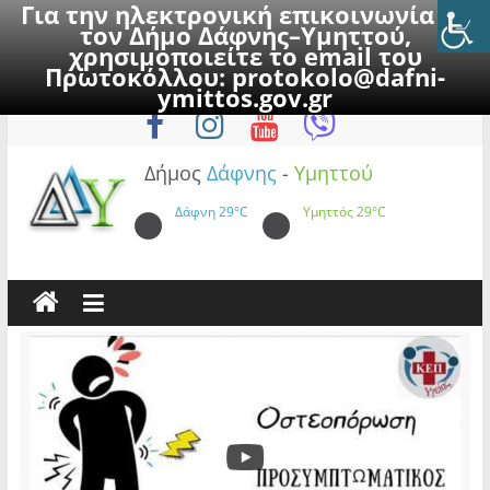
Για την ηλεκτρονική επικοινωνία με
τον Δήμο Δάφνης–Υμηττού,
χρησιμοποιείτε το email του
Πρωτοκόλλου:
protokolo@dafni-
Skip
Δευτέρα, 10 Αυγούστου 2026
ymittos.gov.gr
to
content
Δήμος
Δάφνης
-
Υμηττού
Δάφνη
29°C
Υμηττός
29°C