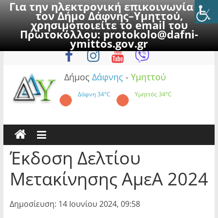
Για την ηλεκτρονική επικοινωνία με
τον Δήμο Δάφνης–Υμηττού,
χρησιμοποιείτε το email του
Πρωτοκόλλου:
protokolo@dafni-
Skip
Πέμπτη, 6 Αυγούστου 2026
ymittos.gov.gr
to
content
Δήμος
Δάφνης
-
Υμηττού
Δάφνη
34°C
Υμηττός
34°C
Έκδοση Δελτίου
Μετακίνησης ΑμεΑ 2024
Δημοσίευση: 14 Ιουνίου 2024, 09:58