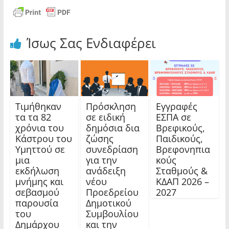
Ίσως Σας Ενδιαφέρει
Τιμήθηκαν
Πρόσκληση
Εγγραφές
τα τα 82
σε ειδική
ΕΣΠΑ σε
χρόνια του
δημόσια δια
Βρεφικούς,
Κάστρου του
ζώσης
Παιδικούς,
Υμηττού σε
συνεδρίαση
Βρεφονηπια
μια
για την
κούς
εκδήλωση
ανάδειξη
Σταθμούς &
μνήμης και
νέου
ΚΔΑΠ 2026 –
σεβασμού
Προεδρείου
2027
παρουσία
Δημοτικού
του
Συμβουλίου
Δημάρχου
και την