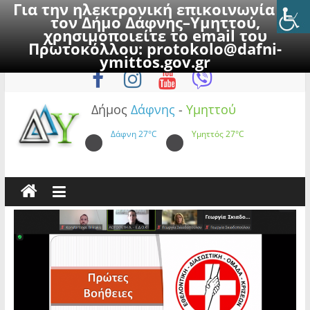
Για την ηλεκτρονική επικοινωνία με
τον Δήμο Δάφνης–Υμηττού,
χρησιμοποιείτε το email του
Πρωτοκόλλου:
protokolo@dafni-
Skip
Παρασκευή, 7 Αυγούστου 2026
ymittos.gov.gr
to
content
Δήμος
Δάφνης
-
Υμηττού
Δάφνη
27°C
Υμηττός
27°C