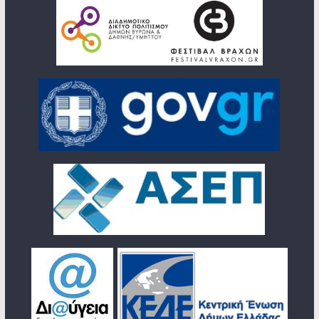
🛡️
Πολιτική προστασίας προσωπικών δεδομένων
|📄
Όροι χρήσης διαδικτυακών τόπων
ΣΥΝΔΕΣΜΟΙ