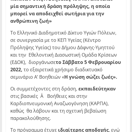
μία σημαντική δράση πρόληψης, η οποία
μπορεί να αποδειχθεί σωτήρια για την
ανθρώπινη ζωή»
Το Ελληνικό Διαδημοτικό Δίκτυο Υγιών Πόλεων,
σε συνεργασία με το ΚΕΠ Υγείας (Κέντρο
Πρόληψης Υγείας) του Δήμου Δάφνης-Υμηττού
και την Εθελοντική Διασωστική Ομάδα Κρίσεων
(ΕΔΟΚ), διοργάνωσε
το Σάββατο 5 Φεβρουαρίου
2022,
το εξαιρετικά χρήσιμο διαδικτυακό
σεμινάριο Α’ Βοηθειών «
Η γνώση σώζει ζωές».
Οι συμμετέχοντες στη δράση,
εκπαιδεύτηκαν
στις βασικές Α΄ Βοήθειες και στην
Καρδιοπνευμονική Αναζωογόνηση (ΚΑΡΠΑ),
καθώς θα λάβουν και τη σχετική βεβαίωση
παρακολούθησης.
Το πρόγραμμα έτυχε
ιδιαίτερης αποδοχής
, ενώ