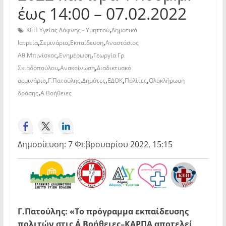
έως 14:00 – 07.02.2022
,
ΚΕΠ Υγείας Δάφνης - Υμηττού
Δημοτικά
,
,
,
Ιατρεία
Σεμινάριο
Εκπαίδευση
Αναστάσιος
,
,
Αθ.Μπινίσκος
Ενημέρωση
Γεωργία Γρ.
,
,
Σκιαδοπούλου
Ανακοίνωση
Διαδικτυακό
,
,
,
,
,
σεμινάριο
Γ.Πατούλης
Δημότες
ΕΔΟΚ
Πολίτες
Ολοκλήρωση
,
δράσης
Α Βοήθειες
Δημοσίευση: 7 Φεβρουαρίου 2022, 15:15
Γ.Πατούλης: «Το πρόγραμμα εκπαίδευσης
πολιτών στις Α΄ Βοήθειες–ΚΑΡΠΑ αποτελεί