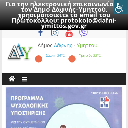
Για την ηλεκτρονική επικοινωνία με
τον Δήμο Δάφνης–Υμηττού,
χρησιμοποιείτε το email του
Πρωτοκόλλου:
protokolo@dafni-
Skip
Κυριακή, 9 Αυγούστου 2026
ymittos.gov.gr
to
content
Δήμος
Δάφνης
-
Υμηττού
Δάφνη
34°C
Υμηττός
33°C