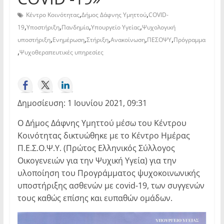
,
,
Κέντρο Κοινότητας
Δήμος Δάφνης Υμηττού
COVID-
,
,
,
,
19
Υποστήριξη
Πανδημία
Υπουργείο Υγείας
Ψυχολογική
,
,
,
,
,
υποστήριξη
Ενημέρωση
Στήριξη
Ανακοίνωση
ΠΕΣΟΨΥ
Πρόγραμμα
,
Ψυχοθεραπευτικές υπηρεσίες
Δημοσίευση: 1 Ιουνίου 2021, 09:31
Ο Δήμος Δάφνης Υμηττού μέσω του Κέντρου
Κοινότητας δικτυώθηκε με το Κέντρο Ημέρας
Π.Ε.Σ.Ο.Ψ.Υ. (Πρώτος Ελληνικός Σύλλογος
Οικογενειών για την Ψυχική Υγεία) για την
υλοποίηση του Προγράμματος ψυχοκοινωνικής
υποστήριξης ασθενών με covid-19, των συγγενών
τους καθώς επίσης και ευπαθών ομάδων.