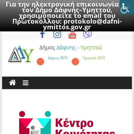
Για την ηλεκτρονική επικοινωνία με
τον Δήμο Δάφνης–Υμηττού,
χρησιμοποιείτε το email του
Πρωτοκόλλου:
protokolo@dafni-
Skip
Σάββατο, 8 Αυγούστου 2026
ymittos.gov.gr
to
content
Δήμος
Δάφνης
-
Υμηττού
Δάφνη
35°C
Υμηττός
35°C