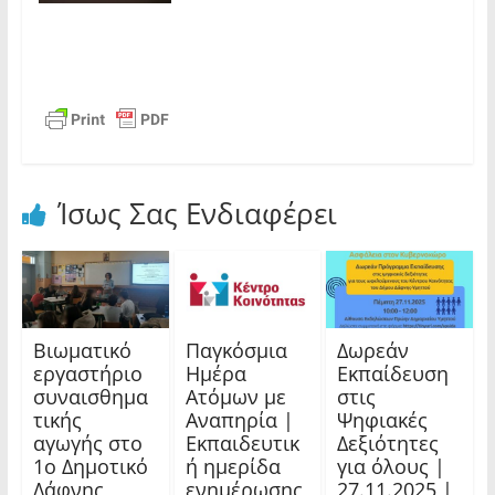
Ίσως Σας Ενδιαφέρει
Βιωματικό
Παγκόσμια
Δωρεάν
εργαστήριο
Ημέρα
Εκπαίδευση
συναισθημα
Ατόμων με
στις
τικής
Αναπηρία |
Ψηφιακές
αγωγής στο
Εκπαιδευτικ
Δεξιότητες
1ο Δημοτικό
ή ημερίδα
για όλους |
Δάφνης
ενημέρωσης
27.11.2025 |