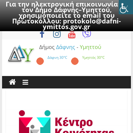
Για την ηλεκτρονική επικοινωνία με
τον Δήμο Δάφνης–Υμηττού,
χρησιμοποιείτε το email του
Πρωτοκόλλου:
protokolo@dafni-
Skip
Κυριακή, 9 Αυγούστου 2026
ymittos.gov.gr
to
content
Δήμος
Δάφνης
-
Υμηττού
Δάφνη
30°C
Υμηττός
30°C