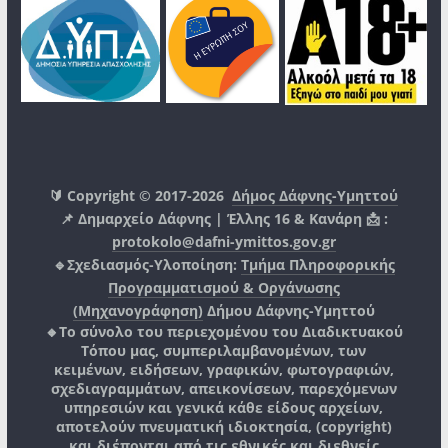
🔰 Copyright © 2017-2026
Δήμος Δάφνης-Υμηττού
📌 Δημαρχείο Δάφνης | Έλλης 16 & Κανάρη 📩 :
protokolo@dafni-ymittos.gov.gr
🔹Σχεδιασμός-Υλοποίηση:
Τμήμα Πληροφορικής
Προγραμματισμού & Οργάνωσης
(Μηχανογράφηση)
Δήμου Δάφνης-Υμηττού
🔸Το σύνολο του περιεχομένου του Διαδικτυακού
Τόπου μας, συμπεριλαμβανομένων, των
κειμένων, ειδήσεων, γραφικών, φωτογραφιών,
σχεδιαγραμμάτων, απεικονίσεων, παρεχόμενων
υπηρεσιών και γενικά κάθε είδους αρχείων,
αποτελούν πνευματική ιδιοκτησία, (copyright)
και διέπονται από τις εθνικές και διεθνείς