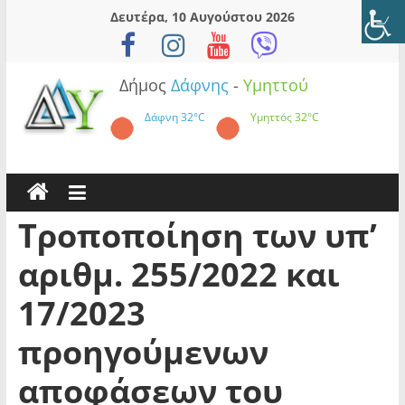
Skip
Δευτέρα, 10 Αυγούστου 2026
to
content
Δήμος
Δάφνης
-
Υμηττού
Δάφνη
32°C
Υμηττός
32°C
Τροποποίηση των υπ’
αριθμ. 255/2022 και
17/2023
προηγούμενων
αποφάσεων του