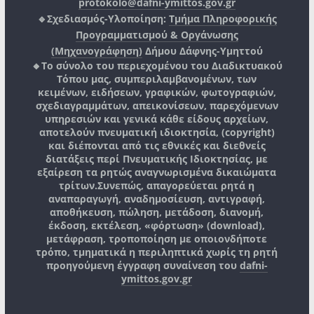
protokolo@dafni-ymittos.gov.gr
🔹Σχεδιασμός-Υλοποίηση:
Τμήμα Πληροφορικής
Προγραμματισμού & Οργάνωσης
(Μηχανογράφηση)
Δήμου Δάφνης-Υμηττού
🔸Το σύνολο του περιεχομένου του Διαδικτυακού
Τόπου μας, συμπεριλαμβανομένων, των
κειμένων, ειδήσεων, γραφικών, φωτογραφιών,
σχεδιαγραμμάτων, απεικονίσεων, παρεχόμενων
υπηρεσιών και γενικά κάθε είδους αρχείων,
αποτελούν πνευματική ιδιοκτησία, (copyright)
και διέπονται από τις εθνικές και διεθνείς
διατάξεις περί Πνευματικής Ιδιοκτησίας, με
εξαίρεση τα ρητώς αναγνωρισμένα δικαιώματα
τρίτων.
Συνεπώς, απαγορεύεται ρητά η
αναπαραγωγή, αναδημοσίευση, αντιγραφή,
αποθήκευση, πώληση, μετάδοση, διανομή,
έκδοση, εκτέλεση, «φόρτωση» (download),
μετάφραση, τροποποίηση με οποιονδήποτε
τρόπο, τμηματικά η περιληπτικά χωρίς τη ρητή
προηγούμενη έγγραφη συναίνεση του
dafni-
ymittos.gov.gr