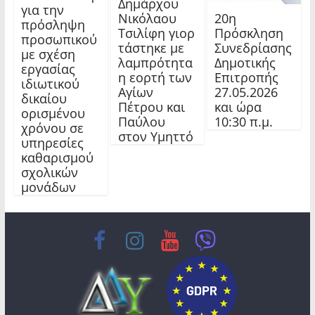
Δημάρχου
για την
20η
Νικόλαου
πρόσληψη
Πρόσκληση
Τσιλίφη γιορ
προσωπικού
Συνεδρίασης
τάστηκε με
με σχέση
Δημοτικής
λαμπρότητα
εργασίας
Επιτροπής
η εορτή των
ιδιωτικού
27.05.2026
Αγίων
δικαίου
και ώρα
Πέτρου και
ορισμένου
10:30 π.μ.
Παύλου
χρόνου σε
στον Υμηττό
υπηρεσίες
καθαρισμού
σχολικών
μονάδων