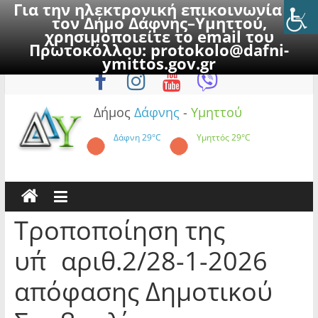
Για την ηλεκτρονική επικοινωνία με
τον Δήμο Δάφνης–Υμηττού,
χρησιμοποιείτε το email του
Πρωτοκόλλου:
protokolo@dafni-
Skip
Παρασκευή, 7 Αυγούστου 2026
ymittos.gov.gr
to
content
Δήμος
Δάφνης
-
Υμηττού
Δάφνη
29°C
Υμηττός
29°C
Τροποποίηση της
υπ΄αριθ.2/28-1-2026
απόφασης Δημοτικού