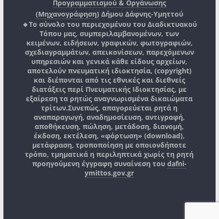
Προγραμματισμού & Οργάνωσης
(Μηχανογράφηση)
Δήμου Δάφνης-Υμηττού
🔸Το σύνολο του περιεχομένου του Διαδικτυακού
Τόπου μας, συμπεριλαμβανομένων, των
κειμένων, ειδήσεων, γραφικών, φωτογραφιών,
σχεδιαγραμμάτων, απεικονίσεων, παρεχόμενων
υπηρεσιών και γενικά κάθε είδους αρχείων,
αποτελούν πνευματική ιδιοκτησία, (copyright)
και διέπονται από τις εθνικές και διεθνείς
διατάξεις περί Πνευματικής Ιδιοκτησίας, με
εξαίρεση τα ρητώς αναγνωρισμένα δικαιώματα
τρίτων.
Συνεπώς, απαγορεύεται ρητά η
αναπαραγωγή, αναδημοσίευση, αντιγραφή,
αποθήκευση, πώληση, μετάδοση, διανομή,
έκδοση, εκτέλεση, «φόρτωση» (download),
μετάφραση, τροποποίηση με οποιονδήποτε
τρόπο, τμηματικά η περιληπτικά χωρίς τη ρητή
προηγούμενη έγγραφη συναίνεση του
dafni-
ymittos.gov.gr