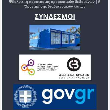
🛡️
Πολιτική προστασίας προσωπικών δεδομένων
|📄
Όροι χρήσης διαδικτυακών τόπων
ΣΥΝΔΕΣΜΟΙ