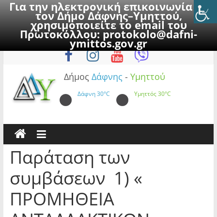
Για την ηλεκτρονική επικοινωνία με
τον Δήμο Δάφνης–Υμηττού,
χρησιμοποιείτε το email του
Πρωτοκόλλου:
protokolo@dafni-
Skip
Πέμπτη, 6 Αυγούστου 2026
ymittos.gov.gr
to
content
Δήμος
Δάφνης
-
Υμηττού
Δάφνη
30°C
Υμηττός
30°C
Παράταση των
συμβάσεων 1) «
ΠΡΟΜΗΘΕΙΑ