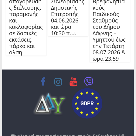
Συνεδρίασης
απαγόρευση
Βρεφονηπια
Δημοτικής
ς διέλευσης,
κούς
Επιτροπής
παραμονής
Παιδικούς
04.06.2026
και
Σταθμούς
και ώρα
κυκλοφορίας
του Δήμου
10:30 π.μ.
σε δασικές
Δάφνης –
εκτάσεις,
Υμηττού έως
πάρκα και
την Τετάρτη
άλση
08.07.2026 &
ώρα 23:59