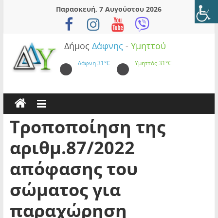
Skip
Παρασκευή, 7 Αυγούστου 2026
to
content
Δήμος
Δάφνης
-
Υμηττού
Δάφνη
31°C
Υμηττός
31°C
Τροποποίηση της
αριθμ.87/2022
απόφασης του
σώματος για
παραχώρηση