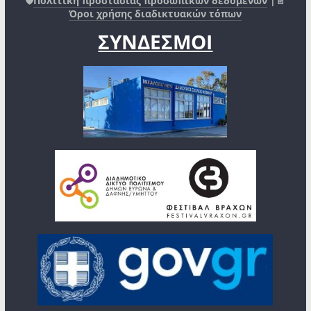
🛡️
Πολιτική προστασίας προσωπικών δεδομένων
|📄
Όροι χρήσης διαδικτυακών τόπων
ΣΥΝΔΕΣΜΟΙ