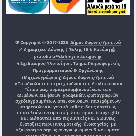
🔰 Copyright © 2017-2026
Δήμος Δάφνης-Υμηττού
📌 Δημαρχείο Δάφνης | Έλλης 16 & Κανάρη 📩 :
protokolo@dafni-ymittos.gov.gr
🔹Σχεδιασμός-Υλοποίηση:
Τμήμα Πληροφορικής
Προγραμματισμού & Οργάνωσης
(Μηχανογράφηση)
Δήμου Δάφνης-Υμηττού
🔸Το σύνολο του περιεχομένου του Διαδικτυακού
Τόπου μας, συμπεριλαμβανομένων, των
κειμένων, ειδήσεων, γραφικών, φωτογραφιών,
σχεδιαγραμμάτων, απεικονίσεων, παρεχόμενων
υπηρεσιών και γενικά κάθε είδους αρχείων,
αποτελούν πνευματική ιδιοκτησία, (copyright)
και διέπονται από τις εθνικές και διεθνείς
διατάξεις περί Πνευματικής Ιδιοκτησίας, με
εξαίρεση τα ρητώς αναγνωρισμένα δικαιώματα
τρίτων.
Συνεπώς, απαγορεύεται ρητά η