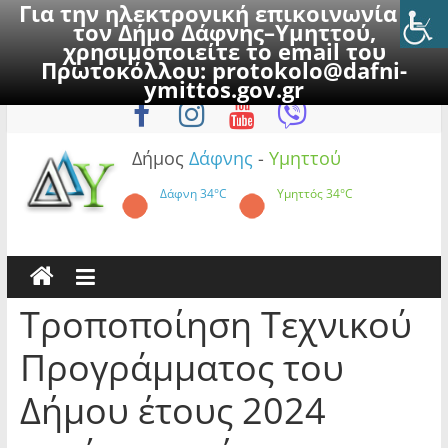
Για την ηλεκτρονική επικοινωνία με
τον Δήμο Δάφνης–Υμηττού,
χρησιμοποιείτε το email του
Πρωτοκόλλου:
protokolo@dafni-
Skip
Παρασκευή, 7 Αυγούστου 2026
ymittos.gov.gr
to
content
Δήμος
Δάφνης
-
Υμηττού
Δάφνη
34°C
Υμηττός
34°C
Τροποποίηση Τεχνικού
Προγράμματος του
Δήμου έτους 2024