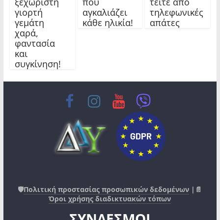
ξεχωριστή
που
τείτε από
γιορτή
αγκαλιάζει
τηλεφωνικές
γεμάτη
κάθε ηλικία!
απάτες
χαρά,
φαντασία
και
συγκίνηση!
🛡️
Πολιτική προστασίας προσωπικών δεδομένων
|📄
Όροι χρήσης διαδικτυακών τόπων
ΣΥΝΔΕΣΜΟΙ