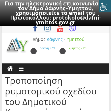
Για την ηλεκτρονική επικοινωνία με
τον Δήμο Δάφνης–Υμηττού,
χρησιμοποιείτε το email του
Πρωτοκόλλου:
protokolo@dafni-
Skip
Πέμπτη, 6 Αυγούστου 2026
ymittos.gov.gr
to
content
Δήμος
Δάφνης
-
Υμηττού
Δάφνη
27°C
Υμηττός
27°C
Τροποποίηση
ρυμοτομικού σχεδίου
του Δημοτικού