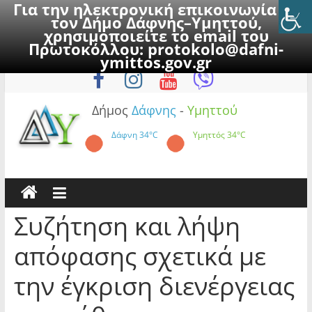
Για την ηλεκτρονική επικοινωνία με
τον Δήμο Δάφνης–Υμηττού,
χρησιμοποιείτε το email του
Πρωτοκόλλου:
protokolo@dafni-
Skip
Σάββατο, 8 Αυγούστου 2026
ymittos.gov.gr
to
content
Δήμος
Δάφνης
-
Υμηττού
Δάφνη
34°C
Υμηττός
34°C
Συζήτηση και λήψη
απόφασης σχετικά με
την έγκριση διενέργειας