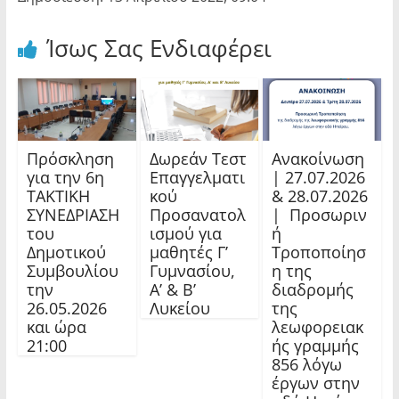
Ίσως Σας Ενδιαφέρει
Πρόσκληση
Δωρεάν Τεστ
Ανακοίνωση
για την 6η
Επαγγελματι
| 27.07.2026
ΤΑΚΤΙΚΗ
κού
& 28.07.2026
ΣΥΝΕΔΡΙΑΣΗ
Προσανατολ
| Προσωριν
του
ισμού για
ή
Δημοτικού
μαθητές Γ’
Τροποποίησ
Συμβουλίου
Γυμνασίου,
η της
την
Α’ & Β’
διαδρομής
26.05.2026
Λυκείου
της
και ώρα
λεωφορειακ
21:00
ής γραμμής
856 λόγω
έργων στην