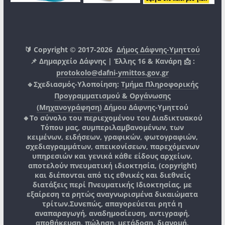
🔰 Copyright © 2017-2026
Δήμος Δάφνης-Υμηττού
📌 Δημαρχείο Δάφνης | Έλλης 16 & Κανάρη 📩 :
protokolo@dafni-ymittos.gov.gr
🔹Σχεδιασμός-Υλοποίηση:
Τμήμα Πληροφορικής
Προγραμματισμού & Οργάνωσης
(Μηχανογράφηση)
Δήμου Δάφνης-Υμηττού
🔸Το σύνολο του περιεχομένου του Διαδικτυακού
Τόπου μας, συμπεριλαμβανομένων, των
κειμένων, ειδήσεων, γραφικών, φωτογραφιών,
σχεδιαγραμμάτων, απεικονίσεων, παρεχόμενων
υπηρεσιών και γενικά κάθε είδους αρχείων,
αποτελούν πνευματική ιδιοκτησία, (copyright)
και διέπονται από τις εθνικές και διεθνείς
διατάξεις περί Πνευματικής Ιδιοκτησίας, με
εξαίρεση τα ρητώς αναγνωρισμένα δικαιώματα
τρίτων.
Συνεπώς, απαγορεύεται ρητά η
αναπαραγωγή, αναδημοσίευση, αντιγραφή,
αποθήκευση, πώληση, μετάδοση, διανομή,