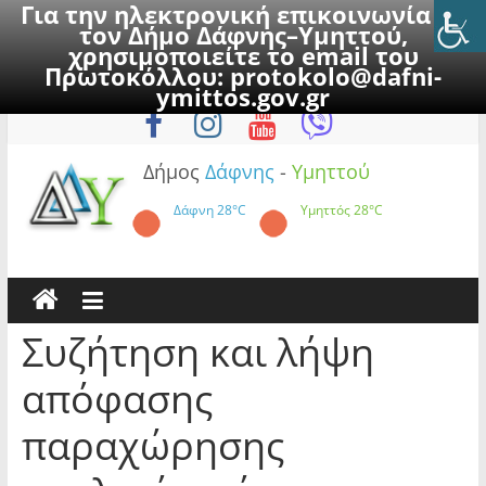
Για την ηλεκτρονική επικοινωνία με
τον Δήμο Δάφνης–Υμηττού,
χρησιμοποιείτε το email του
Πρωτοκόλλου:
protokolo@dafni-
Skip
Παρασκευή, 7 Αυγούστου 2026
ymittos.gov.gr
to
content
Δήμος
Δάφνης
-
Υμηττού
Δάφνη
28°C
Υμηττός
28°C
Συζήτηση και λήψη
απόφασης
παραχώρησης