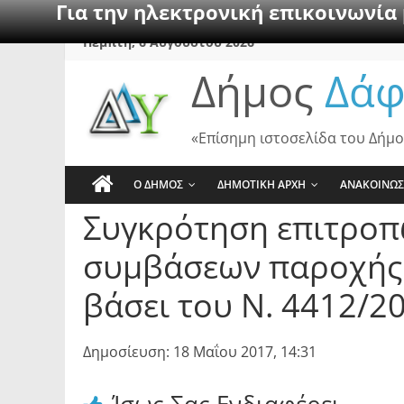
Για την ηλεκτρονική επικοινωνία
Skip
Πέμπτη, 6 Αυγούστου 2026
to
Δήμος
Δάφ
content
«Επίσημη ιστοσελίδα του Δήμο
Ο ΔΗΜΟΣ
ΔΗΜΟΤΙΚΗ ΑΡΧΗ
ΑΝΑΚΟΙΝΩΣ
Συγκρότηση επιτροπ
συμβάσεων παροχής 
βάσει του Ν. 4412/2
Δημοσίευση: 18 Μαΐου 2017, 14:31