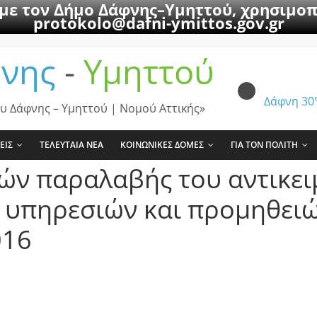
 με τον Δήμο Δάφνης–Υμηττού, χρησιμοπ
protokolo@dafni-ymittos.gov.gr
νης
-
Υμηττού
Δάφνη
30
υ Δάφνης – Υμηττού | Νομού Αττικής»
ΕΙΣ
ΤΕΛΕΥΤΑΙΑ ΝΕΑ
ΚΟΙΝΩΝΙΚΕΣ ΔΟΜΕΣ
ΓΙΑ ΤΟΝ ΠΟΛΙΤΗ
ών παραλαβής του αντικε
υπηρεσιών και προμηθειών
016