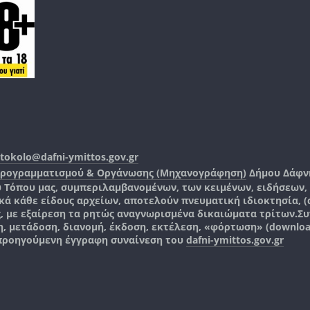
tokolo@dafni-ymittos.gov.gr
Προγραμματισμού & Οργάνωσης (Μηχανογράφηση)
Δήμου Δάφν
ύ Τόπου μας, συμπεριλαμβανομένων, των κειμένων, ειδήσεων
 κάθε είδους αρχείων, αποτελούν πνευματική ιδιοκτησία, (co
ς, με εξαίρεση τα ρητώς αναγνωρισμένα δικαιώματα τρίτων.
Συ
, μετάδοση, διανομή, έκδοση, εκτέλεση, «φόρτωση» (downlo
 προηγούμενη έγγραφη συναίνεση του
dafni-ymittos.gov.gr