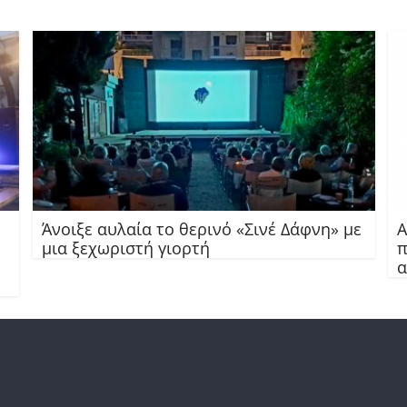
Άνοιξε αυλαία το θερινό «Σινέ Δάφνη» με
Α
μια ξεχωριστή γιορτή
π
α