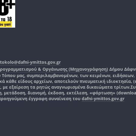
tokolo@dafni-ymittos.gov.gr
Προγραμματισμού & Οργάνωσης (Μηχανογράφηση)
Δήμου Δάφν
ύ Τόπου μας, συμπεριλαμβανομένων, των κειμένων, ειδήσεων
 κάθε είδους αρχείων, αποτελούν πνευματική ιδιοκτησία, (co
ς, με εξαίρεση τα ρητώς αναγνωρισμένα δικαιώματα τρίτων.
Συ
, μετάδοση, διανομή, έκδοση, εκτέλεση, «φόρτωση» (downlo
 προηγούμενη έγγραφη συναίνεση του
dafni-ymittos.gov.gr