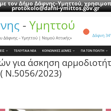
 με τον Δήμο Δάφνης–Υμηττού, χρησιμοπ
protokolo@dafni-ymittos.gov.gr
νης
-
Υμηττού
Δάφνη
34
υ Δάφνης – Υμηττού | Νομού Αττικής»
ΕΙΣ
ΤΕΛΕΥΤΑΙΑ ΝΕΑ
ΚΟΙΝΩΝΙΚΕΣ ΔΟΜΕΣ
ΓΙΑ ΤΟΝ ΠΟΛΙΤΗ
ών για άσκηση αρμοδιοτή
 Ν.5056/2023)