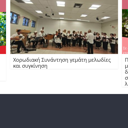
Χορωδιακή Συνάντηση γεμάτη μελωδίες
Π
και συγκίνηση
μ
δ
σ
λ