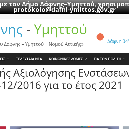
 με τον Δήμο Δάφνης–Υμηττού, χρησιμοπ
protokolo@dafni-ymittos.gov.gr
νης
-
Υμηττού
Δάφνη
34
υ Δάφνης – Υμηττού | Νομού Αττικής»
ΕΙΣ
ΤΕΛΕΥΤΑΙΑ ΝΕΑ
ΚΟΙΝΩΝΙΚΕΣ ΔΟΜΕΣ
ΓΙΑ ΤΟΝ ΠΟΛΙΤΗ
ής Αξιολόγησης Ενστάσεων
12/2016 για το έτος 2021