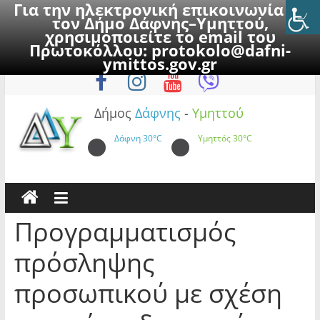
Για την ηλεκτρονική επικοινωνία με
τον Δήμο Δάφνης–Υμηττού,
χρησιμοποιείτε το email του
Πρωτοκόλλου:
protokolo@dafni-
Skip
Κυριακή, 9 Αυγούστου 2026
ymittos.gov.gr
to
content
Δήμος
Δάφνης
-
Υμηττού
Δάφνη
30°C
Υμηττός
30°C
Προγραμματισμός
πρόσληψης
προσωπικού με σχέση