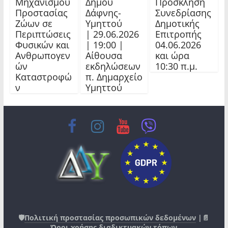
Πρόσκληση
Μηχανισμού
Δήμου
Συνεδρίασης
Προστασίας
Δάφνης-
Δημοτικής
Ζώων σε
Υμηττού
Επιτροπής
Περιπτώσεις
| 29.06.2026
04.06.2026
Φυσικών και
| 19:00 |
και ώρα
Ανθρωπογεν
Αίθουσα
10:30 π.μ.
ών
εκδηλώσεων
Καταστροφώ
π. Δημαρχείο
ν
Υμηττού
🛡️
Πολιτική προστασίας προσωπικών δεδομένων
|📄
Όροι χρήσης διαδικτυακών τόπων