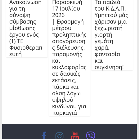
Ανακοίνωση
Παρασκευή
Τα παιδιά
για τη
17 Ιουλίου
του Κ.Δ.Α.Π.
σύναψη
2026
Υμηττού μάς
σύμβασης
| Εφαρμογή
χάρισαν μια
μίσθωσης
μέτρου
ξεχωριστή
έργου ενός
προληπτικής
γιορτή
(1) ΤΕ
απαγόρευση
γεμάτη
Φυσιοθεραπ
ς διέλευσης,
χαρά,
ευτή
παραμονής
φαντασία
και
και
κυκλοφορίας
συγκίνηση!
σε δασικές
εκτάσεις,
πάρκα και
άλση λόγω
υψηλού
κινδύνου για
πυρκαγιά