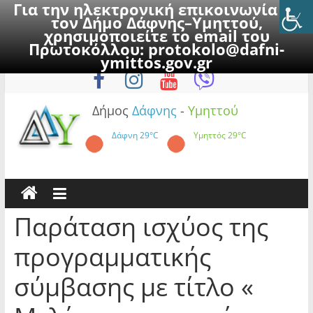
Για την ηλεκτρονική επικοινωνία με
τον Δήμο Δάφνης–Υμηττού,
χρησιμοποιείτε το email του
Πρωτοκόλλου:
protokolo@dafni-
Skip
Παρασκευή, 7 Αυγούστου 2026
ymittos.gov.gr
to
content
Δήμος
Δάφνης
-
Υμηττού
Δάφνη
29°C
Υμηττός
29°C
Παράταση ισχύος της
προγραμματικής
σύμβασης με τίτλο «