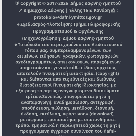
🔰 Copyright © 2017-2026
Δήμος Δάφνης-Υμηττού
📌 Δημαρχείο Δάφνης | Έλλης 16 & Κανάρη 📩 :
protokolo@dafni-ymittos.gov.gr
🔹Σχεδιασμός-Υλοποίηση:
Τμήμα Πληροφορικής
Προγραμματισμού & Οργάνωσης
(Μηχανογράφηση)
Δήμου Δάφνης-Υμηττού
🔸Το σύνολο του περιεχομένου του Διαδικτυακού
Τόπου μας, συμπεριλαμβανομένων, των
κειμένων, ειδήσεων, γραφικών, φωτογραφιών,
σχεδιαγραμμάτων, απεικονίσεων, παρεχόμενων
υπηρεσιών και γενικά κάθε είδους αρχείων,
αποτελούν πνευματική ιδιοκτησία, (copyright)
και διέπονται από τις εθνικές και διεθνείς
διατάξεις περί Πνευματικής Ιδιοκτησίας, με
εξαίρεση τα ρητώς αναγνωρισμένα δικαιώματα
τρίτων.
Συνεπώς, απαγορεύεται ρητά η
αναπαραγωγή, αναδημοσίευση, αντιγραφή,
αποθήκευση, πώληση, μετάδοση, διανομή,
έκδοση, εκτέλεση, «φόρτωση» (download),
μετάφραση, τροποποίηση με οποιονδήποτε
τρόπο, τμηματικά η περιληπτικά χωρίς τη ρητή
προηγούμενη έγγραφη συναίνεση του
dafni-