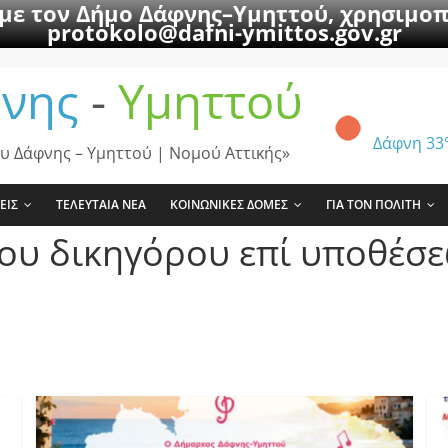
 με τον Δήμο Δάφνης–Υμηττού, χρησιμοπ
protokolo@dafni-ymittos.gov.gr
νης
-
Υμηττού
Δάφνη
33
υ Δάφνης – Υμηττού | Νομού Αττικής»
ΕΙΣ
ΤΕΛΕΥΤΑΙΑ ΝΕΑ
ΚΟΙΝΩΝΙΚΕΣ ΔΟΜΕΣ
ΓΙΑ ΤΟΝ ΠΟΛΙΤΗ
ου δικηγόρου επί υποθέσε