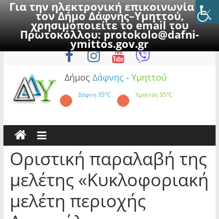
Για την ηλεκτρονική επικοινωνία με
τον Δήμο Δάφνης–Υμηττού,
χρησιμοποιείτε το email του
Πρωτοκόλλου:
protokolo@dafni-
Skip
Σάββατο, 8 Αυγούστου 2026
ymittos.gov.gr
to
content
Δήμος
Δάφνης
-
Υμηττού
Δάφνη
35°C
Υμηττός
35°C
Οριστική παραλαβή της
μελέτης «Κυκλοφοριακή
μελέτη περιοχής