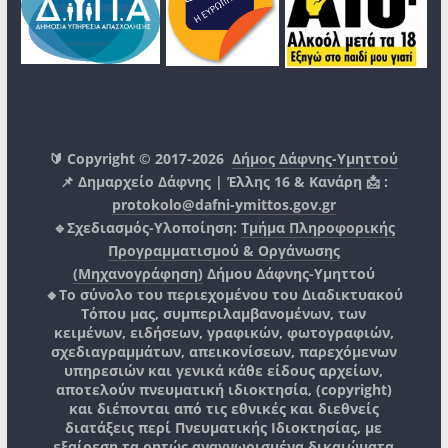
🔰 Copyright © 2017-2026
Δήμος Δάφνης-Υμηττού
📌 Δημαρχείο Δάφνης | Έλλης 16 & Κανάρη 📩 :
protokolo@dafni-ymittos.gov.gr
🔹Σχεδιασμός-Υλοποίηση:
Τμήμα Πληροφορικής
Προγραμματισμού & Οργάνωσης
(Μηχανογράφηση)
Δήμου Δάφνης-Υμηττού
🔸Το σύνολο του περιεχομένου του Διαδικτυακού
Τόπου μας, συμπεριλαμβανομένων, των
κειμένων, ειδήσεων, γραφικών, φωτογραφιών,
σχεδιαγραμμάτων, απεικονίσεων, παρεχόμενων
υπηρεσιών και γενικά κάθε είδους αρχείων,
αποτελούν πνευματική ιδιοκτησία, (copyright)
και διέπονται από τις εθνικές και διεθνείς
διατάξεις περί Πνευματικής Ιδιοκτησίας, με
εξαίρεση τα ρητώς αναγνωρισμένα δικαιώματα