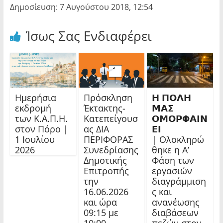
Δημοσίευση: 7 Αυγούστου 2018, 12:54
Ίσως Σας Ενδιαφέρει
Ημερήσια
Πρόσκληση
𝝜 𝝥𝝤𝝠𝝜
εκδρομή
Έκτακτης-
𝝡𝝖𝝨
των Κ.Α.Π.Η.
Κατεπείγουσ
𝝤𝝡𝝤𝝦𝝫𝝖𝝞𝝢
στον Πόρο |
ας ΔΙΑ
𝝚𝝞
1 Ιουλίου
ΠΕΡΙΦΟΡΑΣ
| Ολοκληρώ
2026
Συνεδρίασης
θηκε η Α’
Δημοτικής
Φάση των
Επιτροπής
εργασιών
την
διαγράμμιση
16.06.2026
ς και
και ώρα
ανανέωσης
09:15 με
διαβάσεων
10:00
πεζών στον