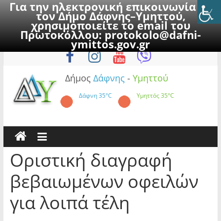
Για την ηλεκτρονική επικοινωνία με
τον Δήμο Δάφνης–Υμηττού,
χρησιμοποιείτε το email του
Πρωτοκόλλου:
protokolo@dafni-
Skip
Σάββατο, 8 Αυγούστου 2026
ymittos.gov.gr
to
content
Δήμος
Δάφνης
-
Υμηττού
Δάφνη
35°C
Υμηττός
35°C
Οριστική διαγραφή
βεβαιωμένων οφειλών
για λοιπά τέλη