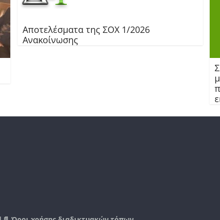
Αποτελέσματα της ΣΟΧ 1/2026
Ανακοίνωσης
Σ
μ
π
ε
|📄
Όροι χρήσης διαδικτυακών τόπων