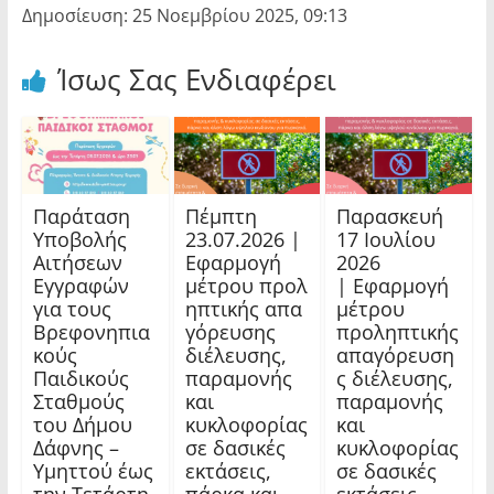
Δημοσίευση: 25 Νοεμβρίου 2025, 09:13
Ίσως Σας Ενδιαφέρει
Παράταση
Πέμπτη
Παρασκευή
Υποβολής
23.07.2026 |
17 Ιουλίου
Αιτήσεων
Εφαρμογή
2026
Εγγραφών
μέτρου προλ
| Εφαρμογή
για τους
ηπτικής απα
μέτρου
Βρεφονηπια
γόρευσης
προληπτικής
κούς
διέλευσης,
απαγόρευση
Παιδικούς
παραμονής
ς διέλευσης,
Σταθμούς
και
παραμονής
του Δήμου
κυκλοφορίας
και
Δάφνης –
σε δασικές
κυκλοφορίας
Υμηττού έως
εκτάσεις,
σε δασικές
την Τετάρτη
πάρκα και
εκτάσεις,