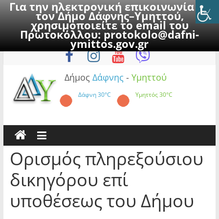
Για την ηλεκτρονική επικοινωνία με
τον Δήμο Δάφνης–Υμηττού,
χρησιμοποιείτε το email του
Πρωτοκόλλου:
protokolo@dafni-
Skip
Παρασκευή, 7 Αυγούστου 2026
ymittos.gov.gr
to
content
Δήμος
Δάφνης
-
Υμηττού
Δάφνη
30°C
Υμηττός
30°C
Ορισμός πληρεξούσιου
δικηγόρου επί
υποθέσεως του Δήμου