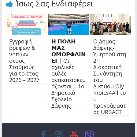
Ίσως Σας Ενδιαφέρει
Εγγραφή
𝝜 𝝥𝝤𝝠𝝜
Ο Δήμος
βρεφών &
𝝡𝝖𝝨
Δάφνης-
νηπίων
𝝤𝝡𝝤𝝦𝝫𝝖𝝞𝝢
Υμηττού στη
στους
𝝚𝝞 | Οι
2η
Σταθμούς
σχολικές
Διακρατική
για το έτος
αυλές
Συνάντηση
2026 – 2027
ανακατασκευ
του
άζονται | 1ο
Δικτύου Oly
Δημοτικό
mpics4All το
Σχολείο
υ
Δάφνης
προγράμματ
ος URBACT