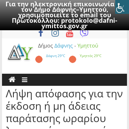
Για την ηλεκτρονική επικοινωνία με
τον Δήμο Δάφνης–Υμηττού,
χρησιμοποιείτε το email του
Πρωτοκόλλου:
protokolo@dafni-
Skip
Παρασκευή, 7 Αυγούστου 2026
ymittos.gov.gr
to
content
Δήμος
Δάφνης
-
Υμηττού
Δάφνη
29°C
Υμηττός
29°C
Λήψη απόφασης για την
έκδοση ή μη άδειας
παράτασης ωραρίου