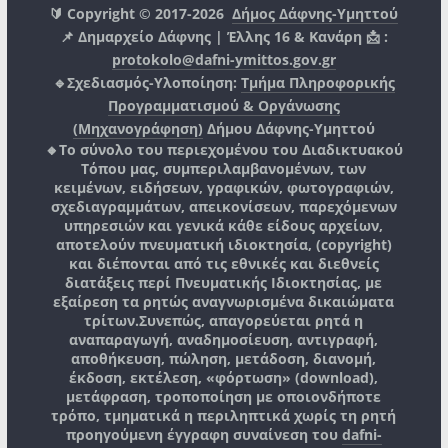
🔰 Copyright © 2017-2026
Δήμος Δάφνης-Υμηττού
📌 Δημαρχείο Δάφνης | Έλλης 16 & Κανάρη 📩 :
protokolo@dafni-ymittos.gov.gr
🔹Σχεδιασμός-Υλοποίηση:
Τμήμα Πληροφορικής
Προγραμματισμού & Οργάνωσης
(Μηχανογράφηση)
Δήμου Δάφνης-Υμηττού
🔸Το σύνολο του περιεχομένου του Διαδικτυακού
Τόπου μας, συμπεριλαμβανομένων, των
κειμένων, ειδήσεων, γραφικών, φωτογραφιών,
σχεδιαγραμμάτων, απεικονίσεων, παρεχόμενων
υπηρεσιών και γενικά κάθε είδους αρχείων,
αποτελούν πνευματική ιδιοκτησία, (copyright)
και διέπονται από τις εθνικές και διεθνείς
διατάξεις περί Πνευματικής Ιδιοκτησίας, με
εξαίρεση τα ρητώς αναγνωρισμένα δικαιώματα
τρίτων.
Συνεπώς, απαγορεύεται ρητά η
αναπαραγωγή, αναδημοσίευση, αντιγραφή,
αποθήκευση, πώληση, μετάδοση, διανομή,
έκδοση, εκτέλεση, «φόρτωση» (download),
μετάφραση, τροποποίηση με οποιονδήποτε
τρόπο, τμηματικά η περιληπτικά χωρίς τη ρητή
προηγούμενη έγγραφη συναίνεση του
dafni-