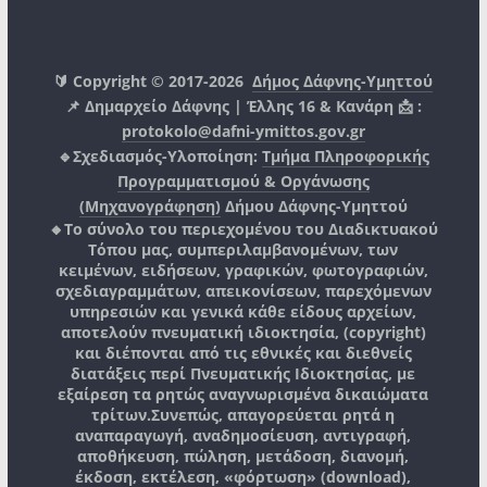
🔰 Copyright © 2017-2026
Δήμος Δάφνης-Υμηττού
📌 Δημαρχείο Δάφνης | Έλλης 16 & Κανάρη 📩 :
protokolo@dafni-ymittos.gov.gr
🔹Σχεδιασμός-Υλοποίηση:
Τμήμα Πληροφορικής
Προγραμματισμού & Οργάνωσης
(Μηχανογράφηση)
Δήμου Δάφνης-Υμηττού
🔸Το σύνολο του περιεχομένου του Διαδικτυακού
Τόπου μας, συμπεριλαμβανομένων, των
κειμένων, ειδήσεων, γραφικών, φωτογραφιών,
σχεδιαγραμμάτων, απεικονίσεων, παρεχόμενων
υπηρεσιών και γενικά κάθε είδους αρχείων,
αποτελούν πνευματική ιδιοκτησία, (copyright)
και διέπονται από τις εθνικές και διεθνείς
διατάξεις περί Πνευματικής Ιδιοκτησίας, με
εξαίρεση τα ρητώς αναγνωρισμένα δικαιώματα
τρίτων.
Συνεπώς, απαγορεύεται ρητά η
αναπαραγωγή, αναδημοσίευση, αντιγραφή,
αποθήκευση, πώληση, μετάδοση, διανομή,
έκδοση, εκτέλεση, «φόρτωση» (download),