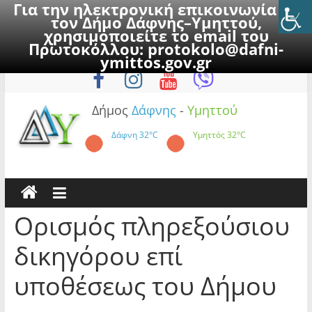
Για την ηλεκτρονική επικοινωνία με
τον Δήμο Δάφνης–Υμηττού,
χρησιμοποιείτε το email του
Πρωτοκόλλου:
protokolo@dafni-
Skip
Σάββατο, 8 Αυγούστου 2026
ymittos.gov.gr
to
content
Δήμος
Δάφνης
-
Υμηττού
Δάφνη
32°C
Υμηττός
32°C
Ορισμός πληρεξούσιου
δικηγόρου επί
υποθέσεως του Δήμου