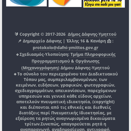
🔰 Copyright © 2017-2026
Δήμος Δάφνης-Υμηττού
📌 Δημαρχείο Δάφνης | Έλλης 16 & Κανάρη 📩 :
protokolo@dafni-ymittos.gov.gr
🔹Σχεδιασμός-Υλοποίηση:
Τμήμα Πληροφορικής
Προγραμματισμού & Οργάνωσης
(Μηχανογράφηση)
Δήμου Δάφνης-Υμηττού
🔸Το σύνολο του περιεχομένου του Διαδικτυακού
Τόπου μας, συμπεριλαμβανομένων, των
κειμένων, ειδήσεων, γραφικών, φωτογραφιών,
σχεδιαγραμμάτων, απεικονίσεων, παρεχόμενων
υπηρεσιών και γενικά κάθε είδους αρχείων,
αποτελούν πνευματική ιδιοκτησία, (copyright)
και διέπονται από τις εθνικές και διεθνείς
διατάξεις περί Πνευματικής Ιδιοκτησίας, με
εξαίρεση τα ρητώς αναγνωρισμένα δικαιώματα
τρίτων.
Συνεπώς, απαγορεύεται ρητά η
αναπαραγωγή, αναδημοσίευση, αντιγραφή,