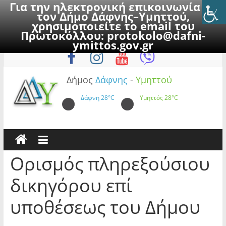
Για την ηλεκτρονική επικοινωνία με
τον Δήμο Δάφνης–Υμηττού,
χρησιμοποιείτε το email του
Πρωτοκόλλου:
protokolo@dafni-
Skip
Σάββατο, 8 Αυγούστου 2026
ymittos.gov.gr
to
content
Δήμος
Δάφνης
-
Υμηττού
Δάφνη
28°C
Υμηττός
28°C
Ορισμός πληρεξούσιου
δικηγόρου επί
υποθέσεως του Δήμου