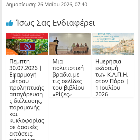
Δημοσίευση: 26 Μαΐου 2026, 07:40
Ίσως Σας Ενδιαφέρει
Πέμπτη
Μια
Ημερήσια
30.07.2026 |
πολιτιστική
εκδρομή
Εφαρμογή
βραδιά με
των Κ.Α.Π.Η.
μέτρου
τις σελίδες
στον Πόρο |
προληπτικής
του βιβλίου
1 Ιουλίου
απαγόρευση
«Ρίζες»
2026
ς διέλευσης,
παραμονής
και
κυκλοφορίας
σε δασικές
εκτάσεις,
πάρκα και