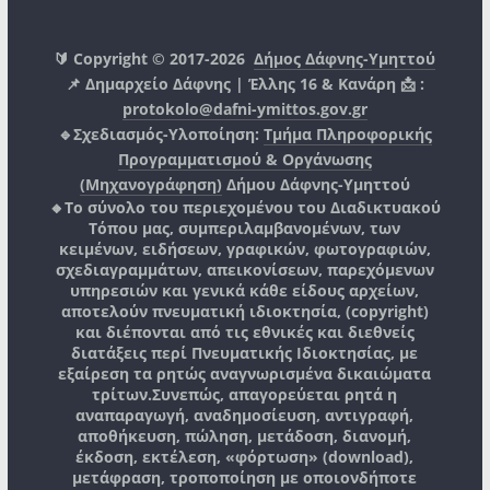
🔰 Copyright © 2017-2026
Δήμος Δάφνης-Υμηττού
📌 Δημαρχείο Δάφνης | Έλλης 16 & Κανάρη 📩 :
protokolo@dafni-ymittos.gov.gr
🔹Σχεδιασμός-Υλοποίηση:
Τμήμα Πληροφορικής
Προγραμματισμού & Οργάνωσης
(Μηχανογράφηση)
Δήμου Δάφνης-Υμηττού
🔸Το σύνολο του περιεχομένου του Διαδικτυακού
Τόπου μας, συμπεριλαμβανομένων, των
κειμένων, ειδήσεων, γραφικών, φωτογραφιών,
σχεδιαγραμμάτων, απεικονίσεων, παρεχόμενων
υπηρεσιών και γενικά κάθε είδους αρχείων,
αποτελούν πνευματική ιδιοκτησία, (copyright)
και διέπονται από τις εθνικές και διεθνείς
διατάξεις περί Πνευματικής Ιδιοκτησίας, με
εξαίρεση τα ρητώς αναγνωρισμένα δικαιώματα
τρίτων.
Συνεπώς, απαγορεύεται ρητά η
αναπαραγωγή, αναδημοσίευση, αντιγραφή,
αποθήκευση, πώληση, μετάδοση, διανομή,
έκδοση, εκτέλεση, «φόρτωση» (download),
μετάφραση, τροποποίηση με οποιονδήποτε