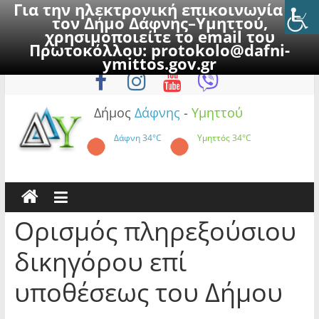
Για την ηλεκτρονική επικοινωνία με
τον Δήμο Δάφνης–Υμηττού,
χρησιμοποιείτε το email του
Πρωτοκόλλου:
protokolo@dafni-
Skip
Παρασκευή, 7 Αυγούστου 2026
ymittos.gov.gr
to
content
Δήμος
Δάφνης
-
Υμηττού
Δάφνη
34°C
Υμηττός
34°C
Ορισμός πληρεξούσιου
δικηγόρου επί
υποθέσεως του Δήμου