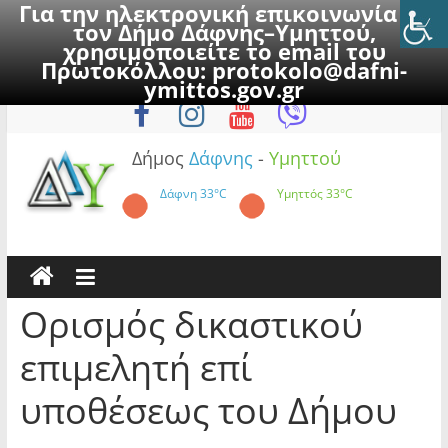
Για την ηλεκτρονική επικοινωνία με
τον Δήμο Δάφνης–Υμηττού,
χρησιμοποιείτε το email του
Πρωτοκόλλου:
protokolo@dafni-
Skip
Κυριακή, 9 Αυγούστου 2026
ymittos.gov.gr
to
content
Δήμος
Δάφνης
-
Υμηττού
Δάφνη
33°C
Υμηττός
33°C
Ορισμός δικαστικού
επιμελητή επί
υποθέσεως του Δήμου