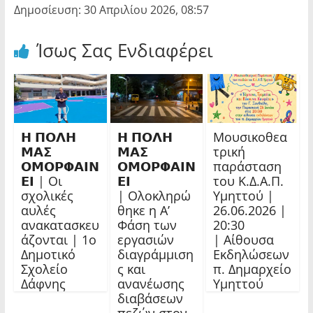
Δημοσίευση: 30 Απριλίου 2026, 08:57
Ίσως Σας Ενδιαφέρει
𝝜 𝝥𝝤𝝠𝝜
𝝜 𝝥𝝤𝝠𝝜
Μουσικοθεα
𝝡𝝖𝝨
𝝡𝝖𝝨
τρική
𝝤𝝡𝝤𝝦𝝫𝝖𝝞𝝢
𝝤𝝡𝝤𝝦𝝫𝝖𝝞𝝢
παράσταση
𝝚𝝞 | Οι
𝝚𝝞
του Κ.Δ.Α.Π.
σχολικές
| Ολοκληρώ
Υμηττού |
αυλές
θηκε η Α’
26.06.2026 |
ανακατασκευ
Φάση των
20:30
άζονται | 1ο
εργασιών
| Αίθουσα
Δημοτικό
διαγράμμιση
Εκδηλώσεων
Σχολείο
ς και
π. Δημαρχείο
Δάφνης
ανανέωσης
Υμηττού
διαβάσεων
πεζών στον