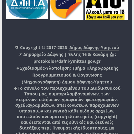
🔰 Copyright © 2017-2026
Δήμος Δάφνης-Υμηττού
📌 Δημαρχείο Δάφνης | Έλλης 16 & Κανάρη 📩 :
protokolo@dafni-ymittos.gov.gr
🔹Σχεδιασμός-Υλοποίηση:
Τμήμα Πληροφορικής
Προγραμματισμού & Οργάνωσης
(Μηχανογράφηση)
Δήμου Δάφνης-Υμηττού
🔸Το σύνολο του περιεχομένου του Διαδικτυακού
Τόπου μας, συμπεριλαμβανομένων, των
κειμένων, ειδήσεων, γραφικών, φωτογραφιών,
σχεδιαγραμμάτων, απεικονίσεων, παρεχόμενων
υπηρεσιών και γενικά κάθε είδους αρχείων,
αποτελούν πνευματική ιδιοκτησία, (copyright)
και διέπονται από τις εθνικές και διεθνείς
διατάξεις περί Πνευματικής Ιδιοκτησίας, με
εξαίρεση τα ρητώς αναγνωρισμένα δικαιώματα