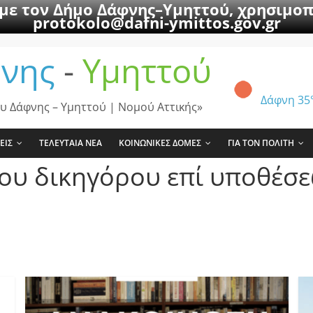
 με τον Δήμο Δάφνης–Υμηττού, χρησιμοπ
protokolo@dafni-ymittos.gov.gr
νης
-
Υμηττού
Δάφνη
35
υ Δάφνης – Υμηττού | Νομού Αττικής»
ΕΙΣ
ΤΕΛΕΥΤΑΙΑ ΝΕΑ
ΚΟΙΝΩΝΙΚΕΣ ΔΟΜΕΣ
ΓΙΑ ΤΟΝ ΠΟΛΙΤΗ
ου δικηγόρου επί υποθέσε