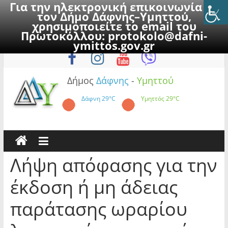
Για την ηλεκτρονική επικοινωνία με
τον Δήμο Δάφνης–Υμηττού,
χρησιμοποιείτε το email του
Πρωτοκόλλου:
protokolo@dafni-
Skip
Κυριακή, 9 Αυγούστου 2026
ymittos.gov.gr
to
content
Δήμος
Δάφνης
-
Υμηττού
Δάφνη
29°C
Υμηττός
29°C
Λήψη απόφασης για την
έκδοση ή μη άδειας
παράτασης ωραρίου