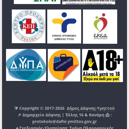
🔰 Copyright © 2017-2026
Δήμος Δάφνης-Υμηττού
📌 Δημαρχείο Δάφνης | Έλλης 16 & Κανάρη 📩 :
protokolo@dafni-ymittos.gov.gr
🔹Σχεδιασμός-Υλοποίηση:
Τμήμα Πληροφορικής