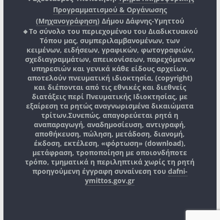
Προγραμματισμού & Οργάνωσης
(Μηχανογράφηση)
Δήμου Δάφνης-Υμηττού
🔸Το σύνολο του περιεχομένου του Διαδικτυακού
Τόπου μας, συμπεριλαμβανομένων, των
κειμένων, ειδήσεων, γραφικών, φωτογραφιών,
σχεδιαγραμμάτων, απεικονίσεων, παρεχόμενων
υπηρεσιών και γενικά κάθε είδους αρχείων,
αποτελούν πνευματική ιδιοκτησία, (copyright)
και διέπονται από τις εθνικές και διεθνείς
διατάξεις περί Πνευματικής Ιδιοκτησίας, με
εξαίρεση τα ρητώς αναγνωρισμένα δικαιώματα
τρίτων.
Συνεπώς, απαγορεύεται ρητά η
αναπαραγωγή, αναδημοσίευση, αντιγραφή,
αποθήκευση, πώληση, μετάδοση, διανομή,
έκδοση, εκτέλεση, «φόρτωση» (download),
μετάφραση, τροποποίηση με οποιονδήποτε
τρόπο, τμηματικά η περιληπτικά χωρίς τη ρητή
προηγούμενη έγγραφη συναίνεση του
dafni-
ymittos.gov.gr