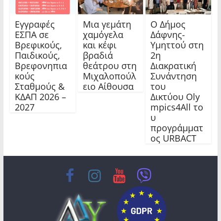
Εγγραφές
Μια γεμάτη
Ο Δήμος
ΕΣΠΑ σε
χαμόγελα
Δάφνης-
Βρεφικούς,
και κέφι
Υμηττού στη
Παιδικούς,
βραδιά
2η
Βρεφονηπια
θεάτρου στη
Διακρατική
κούς
Μιχαλοπούλ
Συνάντηση
Σταθμούς &
ειο Αίθουσα
του
ΚΔΑΠ 2026 –
Δικτύου Oly
2027
mpics4All το
υ
προγράμματ
ος URBACT