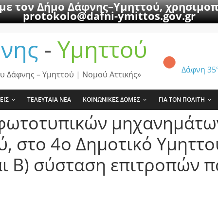
 με τον Δήμο Δάφνης–Υμηττού, χρησιμοπ
protokolo@dafni-ymittos.gov.gr
νης
-
Υμηττού
Δάφνη
35
υ Δάφνης – Υμηττού | Νομού Αττικής»
ΕΙΣ
ΤΕΛΕΥΤΑΙΑ ΝΕΑ
ΚΟΙΝΩΝΙΚΕΣ ΔΟΜΕΣ
ΓΙΑ ΤΟΝ ΠΟΛΙΤΗ
φωτοτυπικών μηχανημάτω
, στο 4ο Δημοτικό Υμηττού
αι Β) σύσταση επιτροπών 