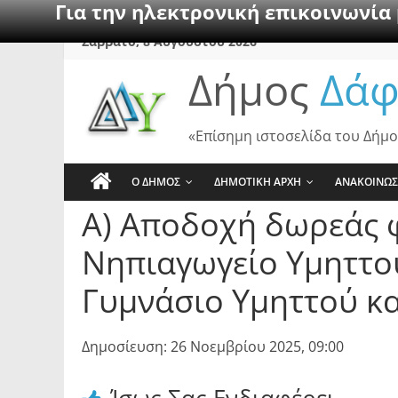
Για την ηλεκτρονική επικοινωνία
Skip
Σάββατο, 8 Αυγούστου 2026
to
Δήμος
Δάφ
content
«Επίσημη ιστοσελίδα του Δήμο
Ο ΔΗΜΟΣ
ΔΗΜΟΤΙΚΗ ΑΡΧΗ
ΑΝΑΚΟΙΝΩΣ
Α) Αποδοχή δωρεάς 
Νηπιαγωγείο Υμηττού
Γυμνάσιο Υμηττού κ
Δημοσίευση: 26 Νοεμβρίου 2025, 09:00