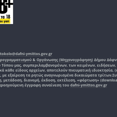
tokolo@dafni-ymittos.gov.gr
Προγραμματισμού & Οργάνωσης (Μηχανογράφηση)
Δήμου Δάφν
ύ Τόπου μας, συμπεριλαμβανομένων, των κειμένων, ειδήσεων
 κάθε είδους αρχείων, αποτελούν πνευματική ιδιοκτησία, (co
ς, με εξαίρεση τα ρητώς αναγνωρισμένα δικαιώματα τρίτων.
Συ
, μετάδοση, διανομή, έκδοση, εκτέλεση, «φόρτωση» (downlo
 προηγούμενη έγγραφη συναίνεση του
dafni-ymittos.gov.gr