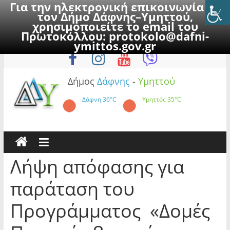
Για την ηλεκτρονική επικοινωνία με
τον Δήμο Δάφνης–Υμηττού,
χρησιμοποιείτε το email του
Πρωτοκόλλου:
protokolo@dafni-
Skip
Σάββατο, 8 Αυγούστου 2026
ymittos.gov.gr
to
content
Δήμος
Δάφνης
-
Υμηττού
Δάφνη
36°C
Υμηττός
35°C
Λήψη απόφασης για
παράταση του
Προγράμματος «Δομές