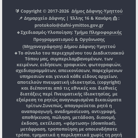
🔰 Copyright © 2017-2026
Δήμος Δάφνης-Υμηττού
📌 Δημαρχείο Δάφνης | Έλλης 16 & Κανάρη 📩 :
protokolo@dafni-ymittos.gov.gr
🔹Σχεδιασμός-Υλοποίηση:
Τμήμα Πληροφορικής
Προγραμματισμού & Οργάνωσης
(Μηχανογράφηση)
Δήμου Δάφνης-Υμηττού
🔸Το σύνολο του περιεχομένου του Διαδικτυακού
Τόπου μας, συμπεριλαμβανομένων, των
κειμένων, ειδήσεων, γραφικών, φωτογραφιών,
σχεδιαγραμμάτων, απεικονίσεων, παρεχόμενων
υπηρεσιών και γενικά κάθε είδους αρχείων,
αποτελούν πνευματική ιδιοκτησία, (copyright)
και διέπονται από τις εθνικές και διεθνείς
διατάξεις περί Πνευματικής Ιδιοκτησίας, με
εξαίρεση τα ρητώς αναγνωρισμένα δικαιώματα
τρίτων.
Συνεπώς, απαγορεύεται ρητά η
αναπαραγωγή, αναδημοσίευση, αντιγραφή,
αποθήκευση, πώληση, μετάδοση, διανομή,
έκδοση, εκτέλεση, «φόρτωση» (download),
μετάφραση, τροποποίηση με οποιονδήποτε
τρόπο, τμηματικά η περιληπτικά χωρίς τη ρητή