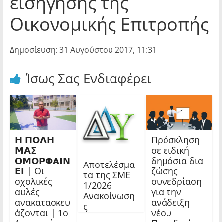
εισήγησης της
Οικονομικής Επιτροπής
Δημοσίευση: 31 Αυγούστου 2017, 11:31
Ίσως Σας Ενδιαφέρει
𝝜 𝝥𝝤𝝠𝝜
Πρόσκληση
𝝡𝝖𝝨
σε ειδική
𝝤𝝡𝝤𝝦𝝫𝝖𝝞𝝢
δημόσια δια
Αποτελέσμα
𝝚𝝞 | Οι
ζώσης
τα της ΣΜΕ
σχολικές
συνεδρίαση
1/2026
αυλές
για την
Ανακοίνωση
ανακατασκευ
ανάδειξη
ς
άζονται | 1ο
νέου