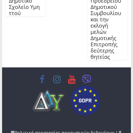
Δημοτικό
Προεδρείου
Σχολείο Υμη
Δημοτικού
ττού
Συμβουλίου
και την
εκλογή
μελών
Δημοτικής
Επιτροπής
δεύτερης
θητείας
🛡️
Πολιτική προστασίας προσωπικών δεδομένων
|📄