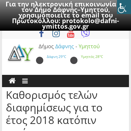
Για την ηλεκτρονική επικοινωνία με
τον Δήμο Δάφνης–Υμηττού,
χρησιμοποιείτε το email του
Πρωτοκόλλου:
protokolo@dafni-
Skip
Παρασκευή, 7 Αυγούστου 2026
ymittos.gov.gr
to
content
Δήμος
Δάφνης
-
Υμηττού
Δάφνη
29°C
Υμηττός
28°C
Καθορισμός τελών
διαφημίσεως για το
έτος 2018 κατόπιν