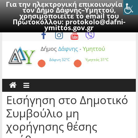
Για την ηλεκτρονική επικοινωνία με
τον Δήμο Δάφνης–Υμηττού,
χρησιμοποιείτε το email του
Πρωτοκόλλου:
protokolo@dafni-
Skip
Δευτέρα, 10 Αυγούστου 2026
ymittos.gov.gr
to
content
Δήμος
Δάφνης
-
Υμηττού
Δάφνη
32°C
Υμηττός
31°C
Εισήγηση στο Δημοτικό
Συμβούλιο μη
χορήγησης θέσης