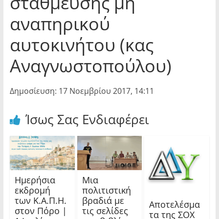
στάθμευσης μη
αναπηρικού
αυτοκινήτου (κας
Αναγνωστοπούλου)
Δημοσίευση: 17 Νοεμβρίου 2017, 14:11
Ίσως Σας Ενδιαφέρει
Ημερήσια
Μια
εκδρομή
πολιτιστική
των Κ.Α.Π.Η.
βραδιά με
Αποτελέσμα
στον Πόρο |
τις σελίδες
τα της ΣΟΧ