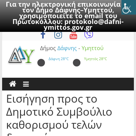
Για την ηλεκτρονική επικοινωνία με
τον Δήμο Δάφνης–Υμηττού,
χρησιμοποιείτε το email του
Πρωτοκόλλου:
protokolo@dafni-
Skip
Παρασκευή, 7 Αυγούστου 2026
ymittos.gov.gr
to
content
Δήμος
Δάφνης
-
Υμηττού
Δάφνη
28°C
Υμηττός
28°C
Εισήγηση προς το
Δημοτικό Συμβούλιο
καθορισμού τελών