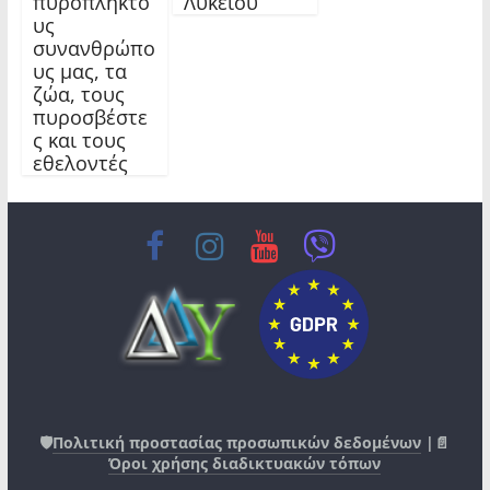
πυρόπληκτο
Λυκείου
υς
συνανθρώπο
υς μας, τα
ζώα, τους
πυροσβέστε
ς και τους
εθελοντές
🛡️
Πολιτική προστασίας προσωπικών δεδομένων
|📄
Όροι χρήσης διαδικτυακών τόπων