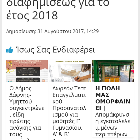
διαφημίσεως για το
έτος 2018
Δημοσίευση: 31 Αυγούστου 2017, 14:29
Ίσως Σας Ενδιαφέρει
Ο Δήμος
Δωρεάν Τεστ
𝝜 𝝥𝝤𝝠𝝜
Δάφνης-
Επαγγελματι
𝝡𝝖𝝨
Υμηττού
κού
𝝤𝝡𝝤𝝦𝝫𝝖𝝞𝝢
συγκεντρώνε
Προσανατολ
𝝚𝝞 |
ι είδη
ισμού για
Απομάκρυνσ
πρώτης
μαθητές Γ’
η εγκαταλελε
ανάγκης για
Γυμνασίου,
ιμμένων
τους
Α’ & Β’
περιπτέρων