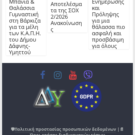
Μπάνια &
Ενημέρωσης
Αποτελέσμα
Θαλάσσια
και
τα της ΣΟΧ
Γυμναστική
Πρόληψης
2/2026
στη Βάρκιζα
για μια
Ανακοίνωση
για τα μέλη
θάλασσα πιο
ς
των Κ.Α.Π.Η.
ασφαλή και
του Δήμου
προσβάσιμη
Δάφνης-
για όλους
Υμηττού
🛡️
Πολιτική προστασίας προσωπικών δεδομένων
|📄
Όροι χρήσης διαδικτυακών τόπων