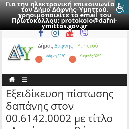
Για την ηλεκτρονική επικοινωνία με
τον Δήμο Δάφνης–Υμηττού,
χρησιμοποιείτε το email του
Πρωτοκόλλου:
protokolo@dafni-
Skip
Πέμπτη, 6 Αυγούστου 2026
ymittos.gov.gr
to
content
Δήμος
Δάφνης
-
Υμηττού
Δάφνη
32°C
Υμηττός
32°C
Εξειδίκευση πίστωσης
δαπάνης στον
00.6142.0002 με τίτλο