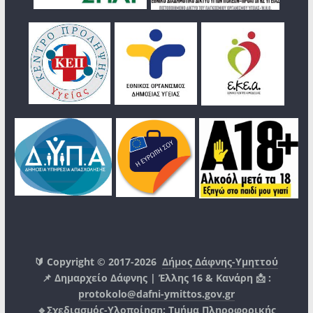
🔰 Copyright © 2017-2026
Δήμος Δάφνης-Υμηττού
📌 Δημαρχείο Δάφνης | Έλλης 16 & Κανάρη 📩 :
protokolo@dafni-ymittos.gov.gr
🔹Σχεδιασμός-Υλοποίηση:
Τμήμα Πληροφορικής