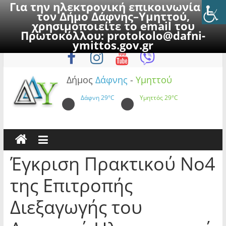
Για την ηλεκτρονική επικοινωνία με
τον Δήμο Δάφνης–Υμηττού,
χρησιμοποιείτε το email του
Πρωτοκόλλου:
protokolo@dafni-
Skip
Παρασκευή, 7 Αυγούστου 2026
ymittos.gov.gr
to
content
Δήμος
Δάφνης
-
Υμηττού
Δάφνη
29°C
Υμηττός
29°C
Έγκριση Πρακτικού Νο4
της Επιτροπής
Διεξαγωγής του