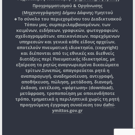
Προγραμματισμού & Οργάνωσης
(Μηχανογράφηση)
Δήμου Δάφνης-Υμηττού
🔸Το σύνολο του περιεχομένου του Διαδικτυακού
Τόπου μας, συμπεριλαμβανομένων, των
κειμένων, ειδήσεων, γραφικών, φωτογραφιών,
σχεδιαγραμμάτων, απεικονίσεων, παρεχόμενων
υπηρεσιών και γενικά κάθε είδους αρχείων,
αποτελούν πνευματική ιδιοκτησία, (copyright)
και διέπονται από τις εθνικές και διεθνείς
διατάξεις περί Πνευματικής Ιδιοκτησίας, με
εξαίρεση τα ρητώς αναγνωρισμένα δικαιώματα
τρίτων.
Συνεπώς, απαγορεύεται ρητά η
αναπαραγωγή, αναδημοσίευση, αντιγραφή,
αποθήκευση, πώληση, μετάδοση, διανομή,
έκδοση, εκτέλεση, «φόρτωση» (download),
μετάφραση, τροποποίηση με οποιονδήποτε
τρόπο, τμηματικά η περιληπτικά χωρίς τη ρητή
προηγούμενη έγγραφη συναίνεση του
dafni-
ymittos.gov.gr