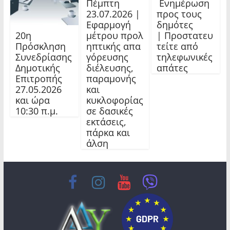
Πέμπτη
Ενημέρωση
23.07.2026 |
προς τους
Εφαρμογή
δημότες
20η
μέτρου προλ
| Προστατευ
Πρόσκληση
ηπτικής απα
τείτε από
Συνεδρίασης
γόρευσης
τηλεφωνικές
Δημοτικής
διέλευσης,
απάτες
Επιτροπής
παραμονής
27.05.2026
και
και ώρα
κυκλοφορίας
10:30 π.μ.
σε δασικές
εκτάσεις,
πάρκα και
άλση