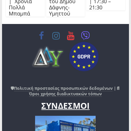
| Χρόνια
του Δήμου
| 17:30 –
Πολλά
Δάφνης-
21:30
Μπαμπά
Υμηττού
🛡️
Πολιτική προστασίας προσωπικών δεδομένων
|📄
Όροι χρήσης διαδικτυακών τόπων
ΣΥΝΔΕΣΜΟΙ