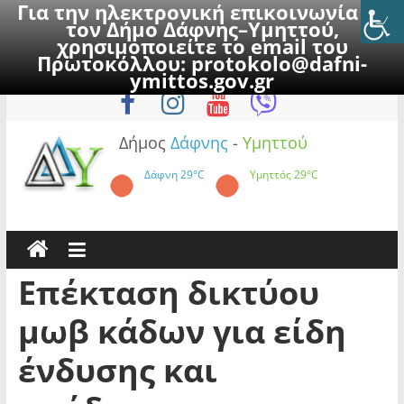
Για την ηλεκτρονική επικοινωνία με
τον Δήμο Δάφνης–Υμηττού,
χρησιμοποιείτε το email του
Πρωτοκόλλου:
protokolo@dafni-
Skip
Κυριακή, 9 Αυγούστου 2026
ymittos.gov.gr
to
content
Δήμος
Δάφνης
-
Υμηττού
Δάφνη
29°C
Υμηττός
29°C
Επέκταση δικτύου
μωβ κάδων για είδη
ένδυσης και