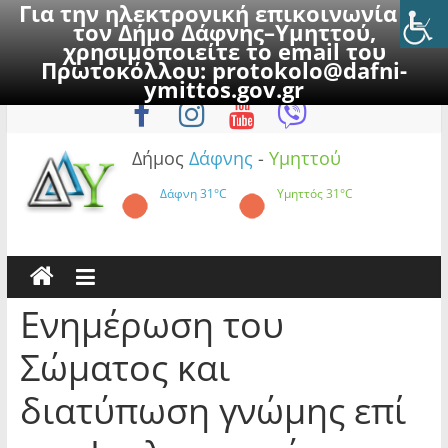
Για την ηλεκτρονική επικοινωνία με
τον Δήμο Δάφνης–Υμηττού,
χρησιμοποιείτε το email του
Πρωτοκόλλου:
protokolo@dafni-
Skip
Κυριακή, 9 Αυγούστου 2026
ymittos.gov.gr
to
content
Δήμος
Δάφνης
-
Υμηττού
Δάφνη
31°C
Υμηττός
31°C
Ενημέρωση του
Σώματος και
διατύπωση γνώμης επί