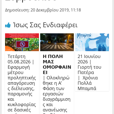
Δημοσίευση: 20 Δεκεμβρίου 2019, 11:18
Ίσως Σας Ενδιαφέρει
Τετάρτη
𝝜 𝝥𝝤𝝠𝝜
21 Ιουνίου
05.08.2026 |
𝝡𝝖𝝨
2026 |
Εφαρμογή
𝝤𝝡𝝤𝝦𝝫𝝖𝝞𝝢
Γιορτή του
μέτρου
𝝚𝝞
Πατέρα
προληπτικής
| Ολοκληρώ
| Χρόνια
απαγόρευση
θηκε η Α’
Πολλά
ς διέλευσης,
Φάση των
Μπαμπά
παραμονής
εργασιών
και
διαγράμμιση
κυκλοφορίας
ς και
σε δασικές
ανανέωσης