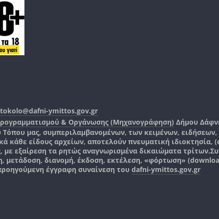
tokolo@dafni-ymittos.gov.gr
Προγραμματισμού & Οργάνωσης (Μηχανογράφηση)
Δήμου Δάφν
ύ Τόπου μας, συμπεριλαμβανομένων, των κειμένων, ειδήσεων
 κάθε είδους αρχείων, αποτελούν πνευματική ιδιοκτησία, (co
ς, με εξαίρεση τα ρητώς αναγνωρισμένα δικαιώματα τρίτων.
Συ
, μετάδοση, διανομή, έκδοση, εκτέλεση, «φόρτωση» (downlo
 προηγούμενη έγγραφη συναίνεση του
dafni-ymittos.gov.gr