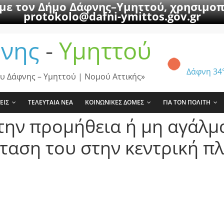
 με τον Δήμο Δάφνης–Υμηττού, χρησιμοπ
protokolo@dafni-ymittos.gov.gr
νης
-
Υμηττού
Δάφνη
34
υ Δάφνης – Υμηττού | Νομού Αττικής»
ΕΙΣ
ΤΕΛΕΥΤΑΙΑ ΝΕΑ
ΚΟΙΝΩΝΙΚΕΣ ΔΟΜΕΣ
ΓΙΑ ΤΟΝ ΠΟΛΙΤΗ
την προμήθεια ή μη αγάλμ
ταση του στην κεντρική π