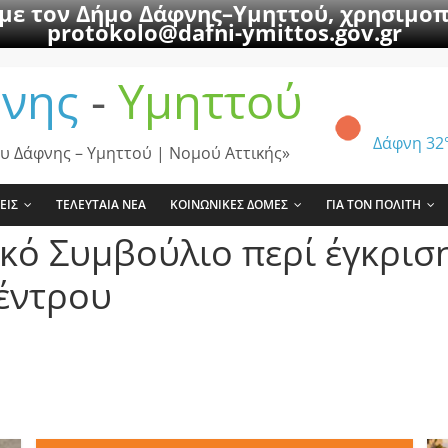
 με τον Δήμο Δάφνης–Υμηττού, χρησιμοπ
protokolo@dafni-ymittos.gov.gr
νης
-
Υμηττού
Δάφνη
32
υ Δάφνης – Υμηττού | Νομού Αττικής»
ΕΙΣ
ΤΕΛΕΥΤΑΙΑ ΝΕΑ
ΚΟΙΝΩΝΙΚΕΣ ΔΟΜΕΣ
ΓΙΑ ΤΟΝ ΠΟΛΙΤΗ
κό Συμβούλιο περί έγκρισ
έντρου