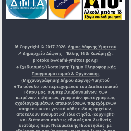
🔰 Copyright © 2017-2026
Δήμος Δάφνης-Υμηττού
📌 Δημαρχείο Δάφνης | Έλλης 16 & Κανάρη 📩 :
protokolo@dafni-ymittos.gov.gr
🔹Σχεδιασμός-Υλοποίηση:
Τμήμα Πληροφορικής
Προγραμματισμού & Οργάνωσης
(Μηχανογράφηση)
Δήμου Δάφνης-Υμηττού
🔸Το σύνολο του περιεχομένου του Διαδικτυακού
Τόπου μας, συμπεριλαμβανομένων, των
κειμένων, ειδήσεων, γραφικών, φωτογραφιών,
σχεδιαγραμμάτων, απεικονίσεων, παρεχόμενων
υπηρεσιών και γενικά κάθε είδους αρχείων,
αποτελούν πνευματική ιδιοκτησία, (copyright)
και διέπονται από τις εθνικές και διεθνείς
διατάξεις περί Πνευματικής Ιδιοκτησίας, με
εξαίρεση τα ρητώς αναγνωρισμένα δικαιώματα