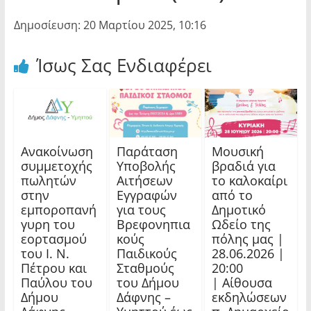
Δημοσίευση: 20 Μαρτίου 2025, 10:16
Ίσως Σας Ενδιαφέρει
Ανακοίνωση
Παράταση
Μουσική
συμμετοχής
Υποβολής
βραδιά για
πωλητών
Αιτήσεων
το καλοκαίρι
στην
Εγγραφών
από το
εμποροπανή
για τους
Δημοτικό
γυρη του
Βρεφονηπια
Ωδείο της
εορτασμού
κούς
πόλης μας |
του Ι. Ν.
Παιδικούς
28.06.2026 |
Πέτρου και
Σταθμούς
20:00
Παύλου του
του Δήμου
| Αίθουσα
Δήμου
Δάφνης –
εκδηλώσεων