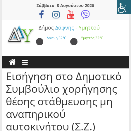
Skip
Σάββατο, 8 Αυγούστου 2026
to
content
Δήμος
Δάφνης
-
Υμηττού
Δάφνη
32°C
Υμηττός
32°C
Εισήγηση στο Δημοτικό
Συμβούλιο χορήγησης
θέσης στάθμευσης μη
αναπηρικού
αυτοκινήτου (Σ.Ζ.)