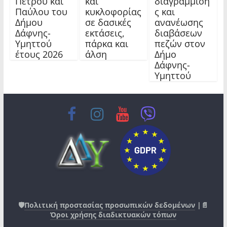
Πέτρου και
και
διαγράμμιση
Παύλου του
κυκλοφορίας
ς και
Δήμου
σε δασικές
ανανέωσης
Δάφνης-
εκτάσεις,
διαβάσεων
Υμηττού
πάρκα και
πεζών στον
έτους 2026
άλση
Δήμο
Δάφνης-
Υμηττού
🛡️
Πολιτική προστασίας προσωπικών δεδομένων
|📄
Όροι χρήσης διαδικτυακών τόπων