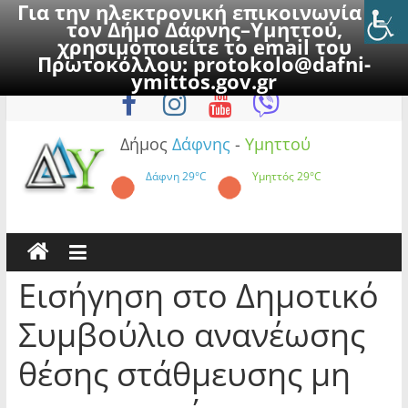
Για την ηλεκτρονική επικοινωνία με
τον Δήμο Δάφνης–Υμηττού,
χρησιμοποιείτε το email του
Πρωτοκόλλου:
protokolo@dafni-
Skip
Κυριακή, 9 Αυγούστου 2026
ymittos.gov.gr
to
content
Δήμος
Δάφνης
-
Υμηττού
Δάφνη
29°C
Υμηττός
29°C
Εισήγηση στο Δημοτικό
Συμβούλιο ανανέωσης
θέσης στάθμευσης μη