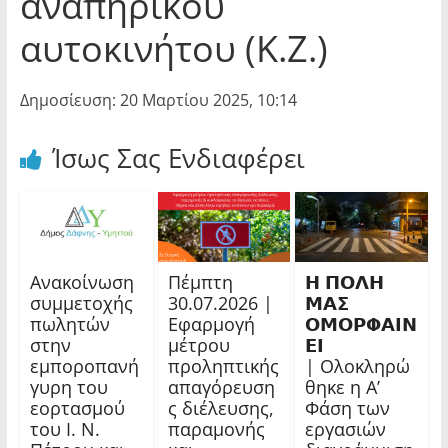
αναπηρικού
αυτοκινήτου (Κ.Ζ.)
Δημοσίευση: 20 Μαρτίου 2025, 10:14
Ίσως Σας Ενδιαφέρει
Ανακοίνωση
Πέμπτη
𝝜 𝝥𝝤𝝠𝝜
συμμετοχής
30.07.2026 |
𝝡𝝖𝝨
πωλητών
Εφαρμογή
𝝤𝝡𝝤𝝦𝝫𝝖𝝞𝝢
στην
μέτρου
𝝚𝝞
εμποροπανή
προληπτικής
| Ολοκληρώ
γυρη του
απαγόρευση
θηκε η Α’
εορτασμού
ς διέλευσης,
Φάση των
του Ι. Ν.
παραμονής
εργασιών