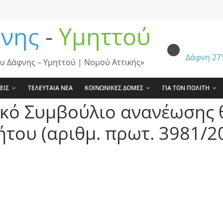
νης
-
Υμηττού
Δάφνη
27
υ Δάφνης – Υμηττού | Νομού Αττικής»
ΕΙΣ
ΤΕΛΕΥΤΑΙΑ ΝΕΑ
ΚΟΙΝΩΝΙΚΕΣ ΔΟΜΕΣ
ΓΙΑ ΤΟΝ ΠΟΛΙΤΗ
ικό Συμβούλιο ανανέωσης 
του (αριθμ. πρωτ. 3981/2