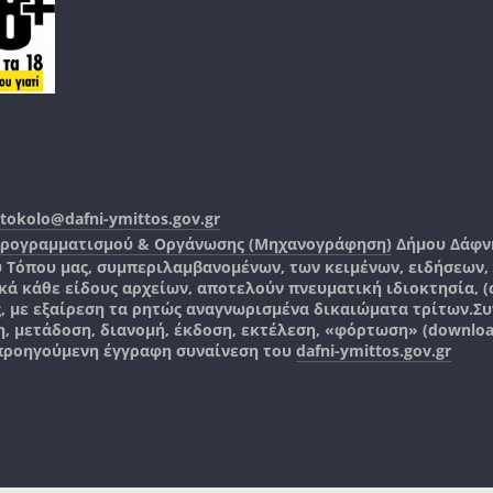
tokolo@dafni-ymittos.gov.gr
Προγραμματισμού & Οργάνωσης (Μηχανογράφηση)
Δήμου Δάφν
ύ Τόπου μας, συμπεριλαμβανομένων, των κειμένων, ειδήσεων
 κάθε είδους αρχείων, αποτελούν πνευματική ιδιοκτησία, (co
ς, με εξαίρεση τα ρητώς αναγνωρισμένα δικαιώματα τρίτων.
Συ
, μετάδοση, διανομή, έκδοση, εκτέλεση, «φόρτωση» (downlo
 προηγούμενη έγγραφη συναίνεση του
dafni-ymittos.gov.gr