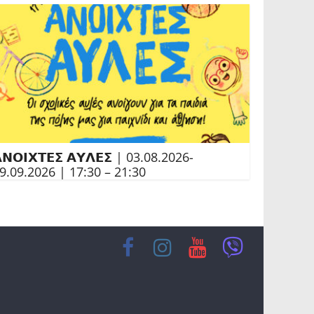
𝝢𝝤𝝞𝝬𝝩𝝚𝝨 𝝖𝝪𝝠𝝚𝝨 | 03.08.2026-
9.09.2026 | 17:30 – 21:30