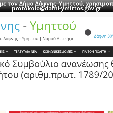
 με τον Δήμο Δάφνης–Υμηττού, χρησιμοπ
protokolo@dafni-ymittos.gov.gr
νης
-
Υμηττού
Δάφνη
30
υ Δάφνης – Υμηττού | Νομού Αττικής»
ΕΙΣ
ΤΕΛΕΥΤΑΙΑ ΝΕΑ
ΚΟΙΝΩΝΙΚΕΣ ΔΟΜΕΣ
ΓΙΑ ΤΟΝ ΠΟΛΙΤΗ
ικό Συμβούλιο ανανέωσης 
του (αριθμ.πρωτ. 1789/20