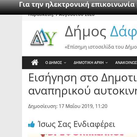
Για την ηλεκτρονική επικοινωνία
Skip
Παρασκευή, 7 Αυγούστου 2026
to
Δήμος
Δάφ
content
«Επίσημη ιστοσελίδα του Δήμο
Ο ΔΗΜΟΣ
ΔΗΜΟΤΙΚΗ ΑΡΧΗ
ΑΝΑΚΟΙΝΩΣ
Εισήγηση στο Δημοτ
αναπηρικού αυτοκινή
Δημοσίευση: 17 Μαΐου 2019, 11:20
Ίσως Σας Ενδιαφέρει