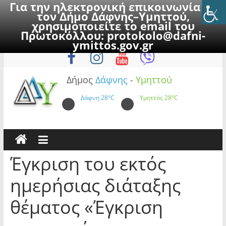
Για την ηλεκτρονική επικοινωνία με
τον Δήμο Δάφνης–Υμηττού,
χρησιμοποιείτε το email του
Πρωτοκόλλου:
protokolo@dafni-
Skip
Πέμπτη, 6 Αυγούστου 2026
ymittos.gov.gr
to
content
Δήμος
Δάφνης
-
Υμηττού
Δάφνη
28°C
Υμηττός
28°C
Έγκριση του εκτός
ημερήσιας διάταξης
θέματος «Έγκριση