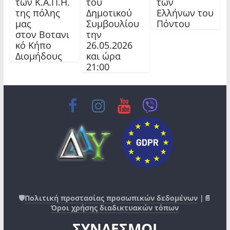
των Κ.Α.Π.Η.
του
των
της πόλης
Δημοτικού
Ελλήνων του
μας
Συμβουλίου
Πόντου
στον Βοτανι
την
κό Κήπο
26.05.2026
Διομήδους
και ώρα
21:00
🛡️
Πολιτική προστασίας προσωπικών δεδομένων
|📄
Όροι χρήσης διαδικτυακών τόπων
ΣΥΝΔΕΣΜΟΙ